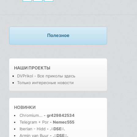
Полезное
НАШИ ПРОЕКТЫ
DVPrikol - Все приколы здесь
Только интересные новости
НОВИНКИ
Chromium...
-
gr429842534
Telegram + Por
-
Nemec555
Iberian - Hidd
-
.::DSE::.
Armin van Buur
-
.::DSE::.