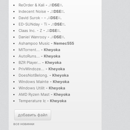
ReOrder & Kali
-
.::DSE::.
Indecent Noise
-
.::DSE::.
David Surok -
-
.::DSE::.
ED-SUNday - Ti
-
.::DSE::.
Claas Inc. - Z
-
.::DSE::.
Daniel Wanrooy
-
.::DSE::.
Ashampoo Music
-
Nemec555
MITorrent...
-
Kheyoka
AutoRuns...
-
Kheyoka
BZR Player...
-
Kheyoka
PrivWindoze...
-
Kheyoka
DoesNotBelong.
-
Kheyoka
Windows Mainte
-
Kheyoka
Windows Utilit
-
Kheyoka
AMD Ryzen Mast
-
Kheyoka
Temperature Ic
-
Kheyoka
добавить файл
все новинки