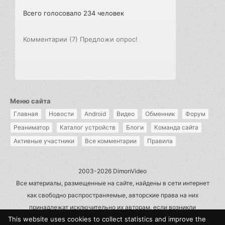
Всего голосовало 234 человек
Комментарии (7)
Предложи опрос!
Меню сайта
Главная
Новости
Android
Видео
Обменник
Форум
Реаниматор
Каталог устройств
Блоги
Команда сайта
Активные участники
Все комментарии
Правила
2003-2026 DimonVideo
Все материалы, размещенные на сайте, найдены в сети интернет
как свободно распространяемые, авторские права на них
принадлежат исключительно их авторам, если возникли
This website uses cookies to collect statistics and improve the
претензии - пишите на admin@dimonvideo.ru