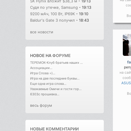
SK Hynix вложит $38,3 м
- 19:13
со
Судя по утечке, Samsung
- 19:13
9200 мАч, 100 Вт, IP69K
- 19:10
Во
Baldur's Gate 3 получил
- 18:43
все новости
НОВОЕ НА
ФОРУМЕ
f
ТЕРЕМОК-Клуб братьев наших ...
реп
Ассоциации...
на сай
Игра Слова =)...
соо
Игра на две последние буквы...
ASUS
Еще одна игра слова...
Уважаемые Омичи и гости гор...
Во
6303с прошивка...
весь форум
НОВЫЕ КОММЕНТАРИИ