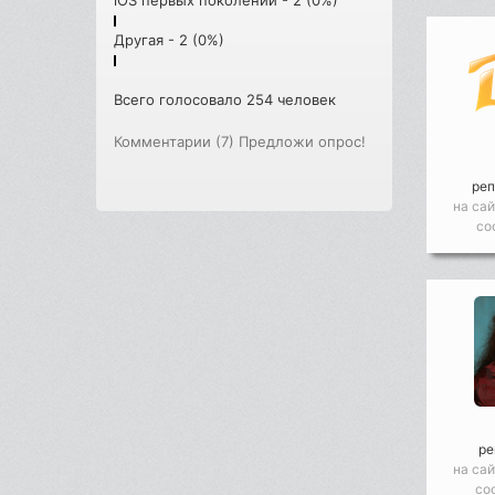
Другая - 2 (0%)
Всего голосовало 254 человек
Комментарии (7)
Предложи опрос!
реп
на сай
со
ре
на сай
со