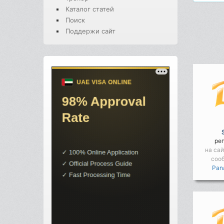
Каталог статей
Поиск
Поддержи сайт
ре
на сай
соо
Pan