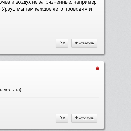
почва и воздух не загрязненные, например
е Урзуф мы
там
каждое лето проводим и
ответить
0
владельца)
ответить
0