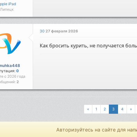
pple iPad
Липецк
30
27 февраля 2026
Как бросить курить, не получается боль
anuhka448
путация:
0
те с 2026 года
общений:
2
«
1
2
3
4
»
Авторизуйтесь на сайте для нап