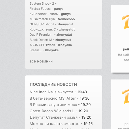
System Shock 2
-
Firefox Focus:
-
gunya
Кинопоиск－филь
-
gunya
Musixmatch Dyn
-
Nemec555
GUNS UP! Mobil
-
zhenyatut
Крокодильчик С
-
zhenyatut
Day R Premium.
-
zhenyatut
Black Desert M
-
zhenyatut
ASUS GPUTweak
-
Kheyoka
реп
Steam...
-
Kheyoka
на сай
со
все новинки
ПОСЛЕДНИЕ
НОВОСТИ
Nine Inch Nails выпусти
- 19:43
В бета-версию MSI After
- 19:36
В России запустили месс
- 19:20
Ghost Recon Wildlands L
- 19:20
Депутат Станкевич разъя
- 19:20
Можно ли класть смартфо
- 19:16
ре
на сай