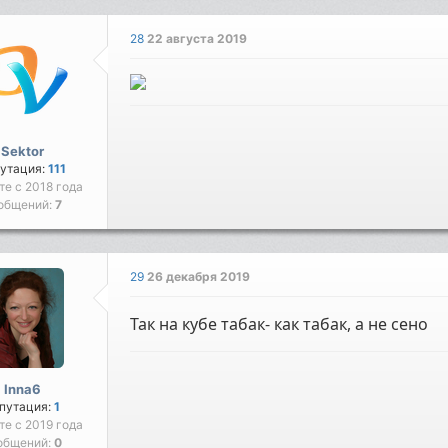
28
22 августа 2019
Sektor
утация:
111
те с 2018 года
общений:
7
29
26 декабря 2019
Так на кубе табак- как табак, а не сено
Inna6
путация:
1
те с 2019 года
общений:
0