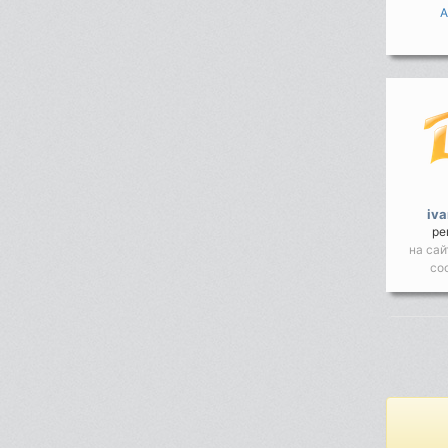
A
iv
ре
на сай
со