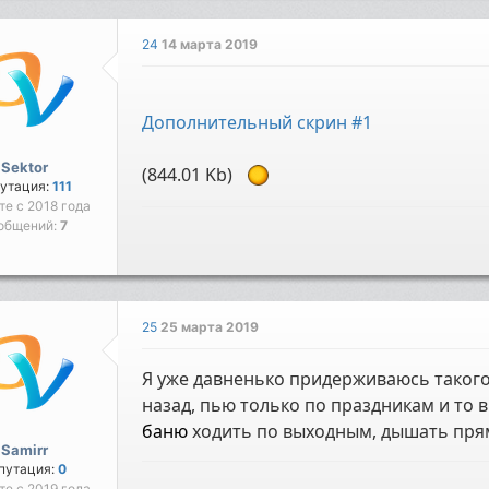
24
14 марта 2019
Дополнительный скрин #1
Sektor
(844.01 Kb)
утация:
111
те с 2018 года
общений:
7
25
25 марта 2019
Я уже давненько придерживаюсь такого 
назад, пью только по праздникам и то в
баню
ходить по выходным, дышать прям
Samirr
путация:
0
те с 2019 года