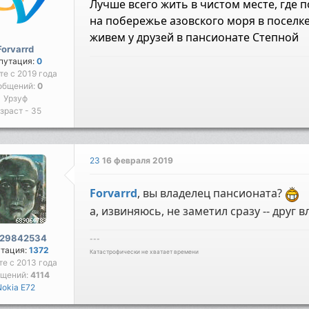
Лучше всего жить в чистом месте, где 
на побережье азовского моря в поселк
живем у друзей в пансионате Степной
Forvarrd
путация:
0
те с 2019 года
общений:
0
Урзуф
зраст - 35
23
16 февраля 2019
Forvarrd
, вы владелец пансионата?
а, извиняюсь, не заметил сразу -- друг 
429842534
---
утация:
1372
Катастрофически не хватает времени
те с 2013 года
бщений:
4114
Nokia E72