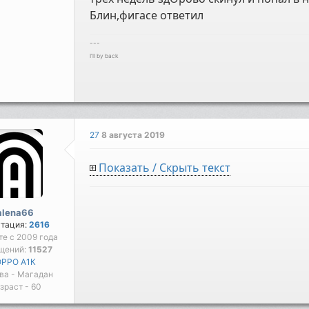
Блин,фигасе ответил
---
I'll by back
27
8 августа 2019
Показать / Скрыть текст
alena66
утация:
2616
те с 2009 года
щений:
11527
OPPO А1К
ва - Магадан
зраст - 60