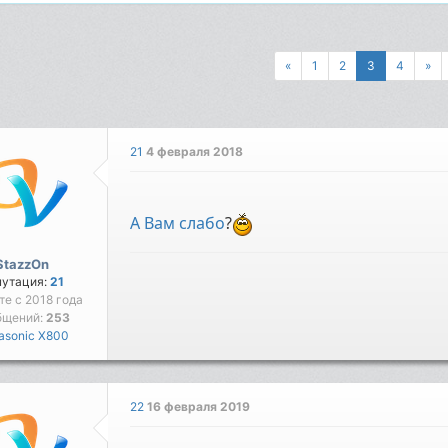
«
1
2
3
4
»
21
4 февраля 2018
А Вам слабо
?
StazzOn
путация:
21
те с 2018 года
бщений:
253
asonic X800
22
16 февраля 2019