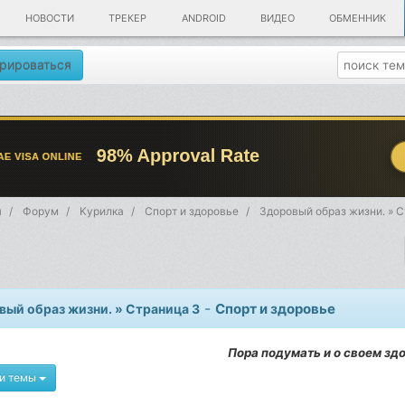
НОВОСТИ
ТРЕКЕР
ANDROID
ВИДЕО
ОБМЕННИК
рироваться
я
Форум
Kурилка
Спорт и здоровье
Здоровый образ жизни. » 
-
Спорт и здоровье
вый образ жизни. » Страница 3
Пора подумать и о своем зд
и темы