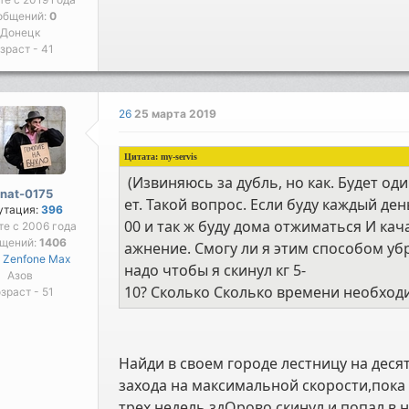
общений:
0
Донецк
зраст - 41
26
25 марта 2019
Цитата:
my-servis
(Извиняюсь за дубль, но как. Будет од
anat-0175
ет. Такой вопрос. Если буду каждый ден
утация:
396
00 и так ж буду дома отжиматься И кач
те с 2006 года
бщений:
1406
ажнение. Смогу ли я этим способом уб
 Zenfone Max
надо чтобы я скинул кг 5-
Азов
10? Сколько Сколько времени необходи
зраст - 51
Найди в своем городе лестницу на дес
захода на максимальной скорости,пок
трех недель здОрово скинул и попал в 