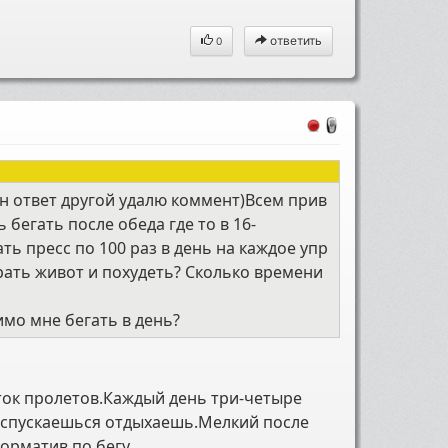
ответить
0
ин ответ другой удалю коммент)Всем прив
ь бегать после обеда где то в 16-
ать пресс по 100 раз в день на каждое упр
рать живот и похудеть? Сколько времени
мо мне бегать в день?
яток пролетов.Каждый день три-четыре
а спускаешься отдыхаешь.Мелкий после
норматив по бегу