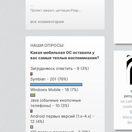
...
Проект закрыт, цитирую:Разр...
все комментарии
НАШИ ОПРОСЫ:
Какая мобильная ОС оставила у
вас самые теплые воспоминания?
Затрудняюсь ответить - 9 (3%)
Symbian - 201 (79%)
Windows Mobile - 18 (7%)
реп
Java (обычные кнопочные
на сай
телефоны) - 10 (3%)
сооб
Android первых версий (1.x–4.x) -
Моск
12 (4%)
Во
iOS первых поколений - 2 (0%)