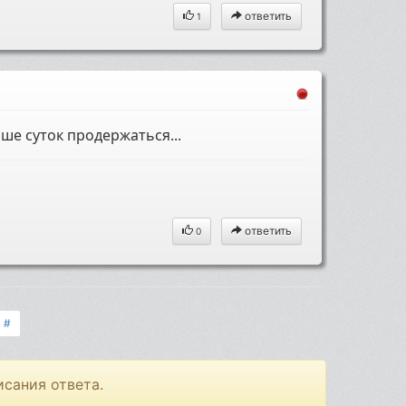
ответить
1
ше суток продержаться...
ответить
0
#
исания ответа.