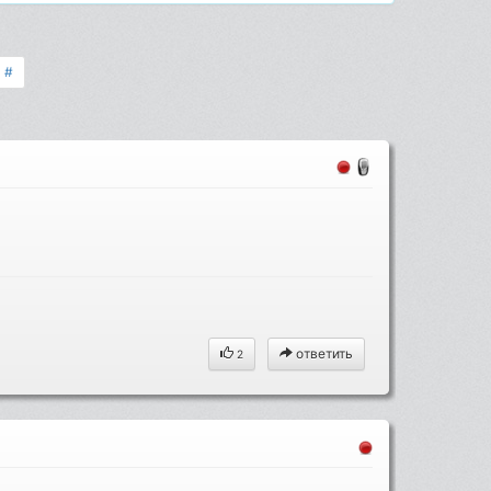
#
ответить
2