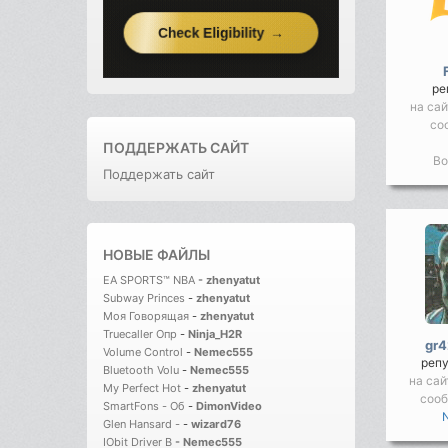
ре
на сай
со
ПОДДЕРЖАТЬ САЙТ
Во
Поддержать сайт
НОВЫЕ ФАЙЛЫ
EA SPORTS™ NBA
-
zhenyatut
Subway Princes
-
zhenyatut
Моя Говорящая
-
zhenyatut
Truecaller Опр
-
Ninja_H2R
gr
Volume Control
-
Nemec555
реп
Bluetooth Volu
-
Nemec555
на сай
My Perfect Hot
-
zhenyatut
соо
SmartFons - Об
-
DimonVideo
Glen Hansard -
-
wizard76
IObit Driver B
-
Nemec555