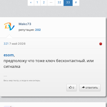
«
1
2
--
32
33
#
Makc73
репутация:
202
321
7 май 2026
esom
,
предположу что тоже ключ бесконтактный. или
сигналка
---
Весь мир театр, а люди в нем актеры.
ответить
0