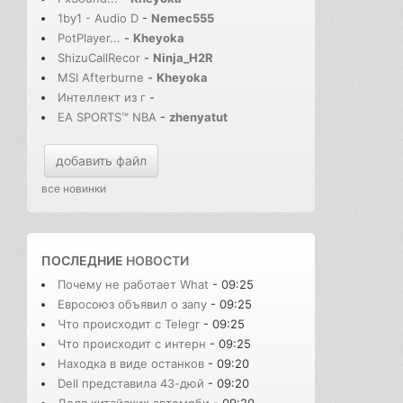
1by1 - Audio D
-
Nemec555
PotPlayer...
-
Kheyoka
ShizuCallRecor
-
Ninja_H2R
MSI Afterburne
-
Kheyoka
Интеллект из г
-
EA SPORTS™ NBA
-
zhenyatut
добавить файл
все новинки
ПОСЛЕДНИЕ
НОВОСТИ
Почему не работает What
- 09:25
Евросоюз объявил о запу
- 09:25
Что происходит с Telegr
- 09:25
Что происходит с интерн
- 09:25
Находка в виде останков
- 09:20
Dell представила 43-дюй
- 09:20