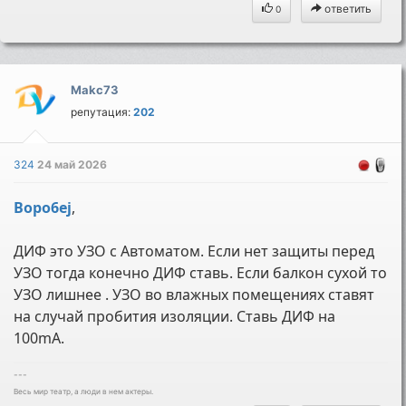
ответить
0
Makc73
репутация:
202
324
24 май 2026
Bopo6ej
,
ДИФ это УЗО с Автоматом. Если нет защиты перед
УЗО тогда конечно ДИФ ставь. Если балкон сухой то
УЗО лишнее . УЗО во влажных помещениях ставят
на случай пробития изоляции. Ставь ДИФ на
100mA.
---
Весь мир театр, а люди в нем актеры.