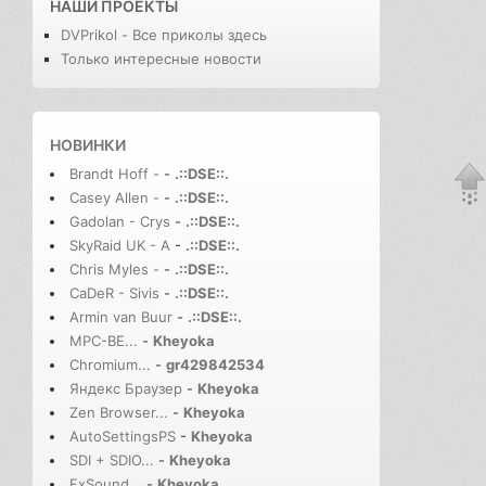
НАШИ ПРОЕКТЫ
DVPrikol - Все приколы здесь
Только интересные новости
НОВИНКИ
Brandt Hoff -
-
.::DSE::.
Casey Allen -
-
.::DSE::.
Gadolan - Crys
-
.::DSE::.
SkyRaid UK - A
-
.::DSE::.
Chris Myles -
-
.::DSE::.
CaDeR - Sivis
-
.::DSE::.
Armin van Buur
-
.::DSE::.
MPC-BE...
-
Kheyoka
Chromium...
-
gr429842534
Яндекс Браузер
-
Kheyoka
Zen Browser...
-
Kheyoka
AutoSettingsPS
-
Kheyoka
SDI + SDIO...
-
Kheyoka
FxSound...
-
Kheyoka