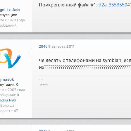
Прикрепленный файл #1:
d2a_355355041
gel-iz-Ada
епутация:
йте с 1970 года
ообщений:
2846
9 августа 2011
че делать с телефонами на symbian, ес
их??????????????????????????????????????????
jmasok
---
путация:
0
Jmasok
йте с 2007 года
общений:
0
Nokia N96
Вологда
зраст - 47