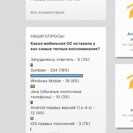
все комментарии
An
НАШИ ОПРОСЫ:
р
Какая мобильная ОС оставила у
на са
вас самые теплые воспоминания?
с
Затрудняюсь ответить - 9 (3%)
Symbian - 204 (78%)
Windows Mobile - 18 (6%)
Java (обычные кнопочные
телефоны) - 10 (3%)
Android первых версий (1.x–4.x) -
р
12 (4%)
на са
с
iOS первых поколений - 3 (1%)