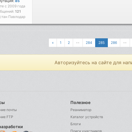
путация:
85
йте с 2009 года
общений:
121
стан Павлодар
«
1
2
--
284
285
286
--
Авторизуйтесь на сайте для нап
сы
Полезное
ние почты
Реаниматор
ние FTP
Каталог устройств
Блоги
разработки
Поиск участников