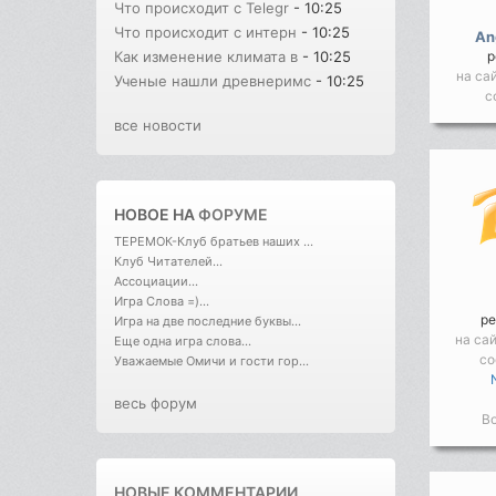
Что происходит с Telegr
- 10:25
Что происходит с интерн
- 10:25
An
р
Как изменение климата в
- 10:25
на са
Ученые нашли древнеримс
- 10:25
с
все новости
НОВОЕ НА
ФОРУМЕ
ТЕРЕМОК-Клуб братьев наших ...
Клуб Читателей...
Ассоциации...
Игра Слова =)...
ре
Игра на две последние буквы...
на са
Еще одна игра слова...
со
Уважаемые Омичи и гости гор...
весь форум
Во
НОВЫЕ КОММЕНТАРИИ