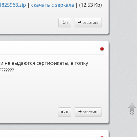
825968.zip
|
скачать с зеркала
| (12,53 Kb)
ответить
1
ли не выдаются сертификаты, в топку
???????
ответить
0