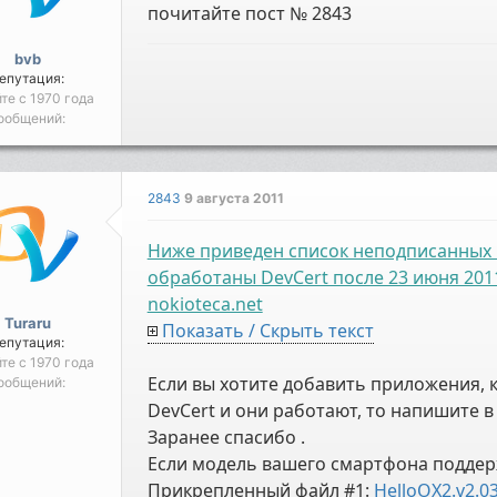
почитайте пост № 2843
bvb
епутация:
йте с 1970 года
ообщений:
2843
9 августа 2011
Ниже приведен список неподписанных п
обработаны DevCert после 23 июня 201
nokioteca.net
Turaru
Показать / Скрыть текст
епутация:
йте с 1970 года
Если вы хотите добавить приложения,
ообщений:
DevCert и они работают, то напишите в
Заранее спасибо .
Если модель вашего смартфона поддерж
Прикрепленный файл #1:
HelloOX2.v2.0