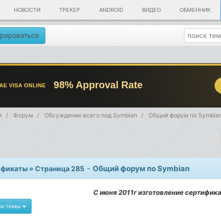
НОВОСТИ
ТРЕКЕР
ANDROID
ВИДЕО
ОБМЕННИК
рироваться
я
Форум
Обсуждение всего под Symbian
Общий форум по Symbia
-
Общий форум по Symbian
фикаты » Страница 285
С июня 2011г изготовление сертифик
ии темы