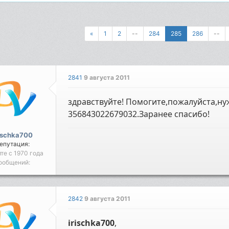
«
1
2
--
284
285
286
--
2841
9 августа 2011
здравствуйте! Помогите,пожалуйста,нуж
356843022679032.Заранее спасибо!
ischka700
епутация:
йте с 1970 года
ообщений:
2842
9 августа 2011
irischka700
,