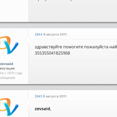
2844
9 августа 2011
здравствуйте помогите пожалуйста найт
355355041825968
zevsaid
епутация:
йте с 1970 года
ообщений:
2845
9 августа 2011
zevsaid
,