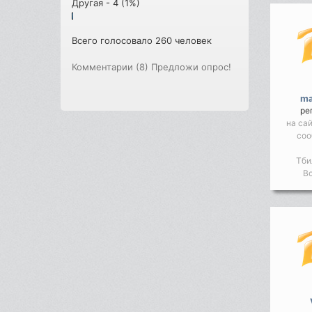
Другая - 4 (1%)
Всего голосовало 260 человек
Комментарии (8)
Предложи опрос!
ma
ре
на са
соо
Тби
Во