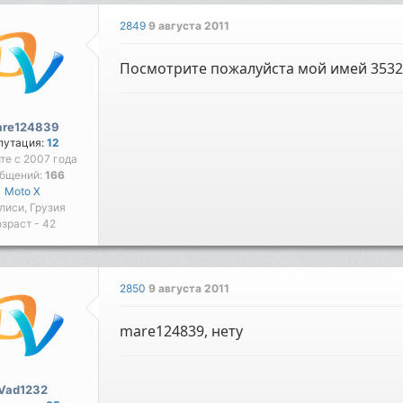
2849
9 августа 2011
Посмотрите пожалуйста мой имей 3532
re124839
путация:
12
йте с 2007 года
бщений:
166
Moto X
лиси, Грузия
зраст - 42
2850
9 августа 2011
mare124839, нету
Vad1232