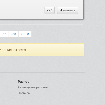
ответить
0
357
358
»
#
исания ответа.
Разное
Размещение рекламы
Правила