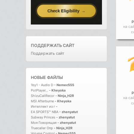
р
на са
с
ПОДДЕРЖАТЬ САЙТ
Поддержать сайт
НОВЫЕ ФАЙЛЫ
1by1 - Audio D
-
Nemec555
PotPlayer...
-
Kheyoka
р
ShizuCallRecor
-
Ninja_H2R
на са
MSI Afterburne
-
Kheyoka
с
Интеллект из г
-
EA SPORTS™ NBA
-
zhenyatut
Subway Princes
-
zhenyatut
Моя Говорящая
-
zhenyatut
Truecaller Опр
-
Ninja_H2R
Volume Control
-
Nemec555