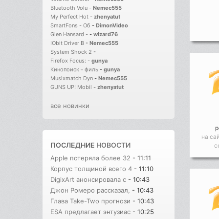
Bluetooth Volu
-
Nemec555
My Perfect Hot
-
zhenyatut
SmartFons - Об
-
DimonVideo
Glen Hansard -
-
wizard76
IObit Driver B
-
Nemec555
System Shock 2
-
Firefox Focus:
-
gunya
Кинопоиск－филь
-
gunya
Musixmatch Dyn
-
Nemec555
GUNS UP! Mobil
-
zhenyatut
все новинки
р
на са
ПОСЛЕДНИЕ
НОВОСТИ
с
Apple потеряла более 32
- 11:11
Корпус толщиной всего 4
- 11:10
DigixArt анонсировала с
- 10:43
Джон Ромеро рассказал,
- 10:43
Глава Take-Two прогнози
- 10:43
ESA предлагает энтузиас
- 10:25