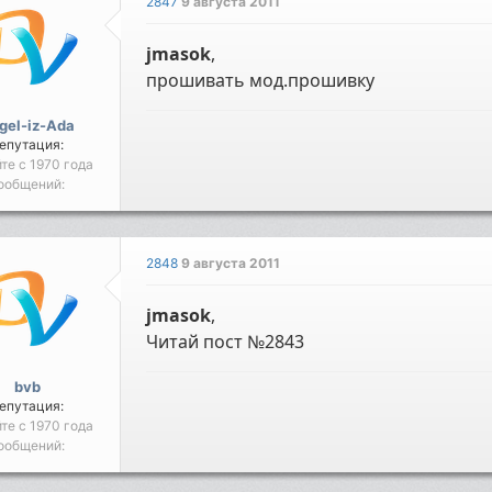
2847
9 августа 2011
jmasok
,
прошивать мод.прошивку
gel-iz-Ada
епутация:
йте с 1970 года
ообщений:
2848
9 августа 2011
jmasok
,
Читай пост №2843
bvb
епутация:
йте с 1970 года
ообщений: