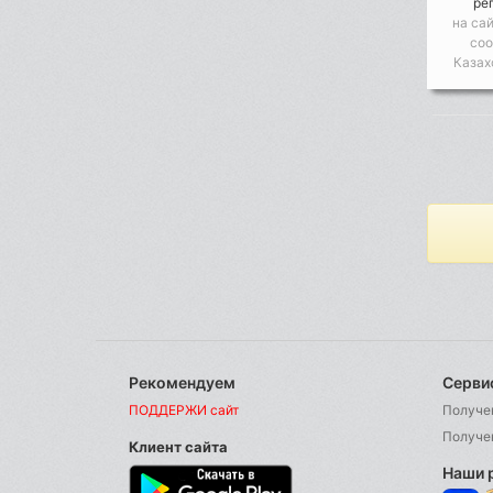
ре
на са
со
Казах
Рекомендуем
Серви
ПОДДЕРЖИ сайт
Получе
Получе
Клиент сайта
Наши 