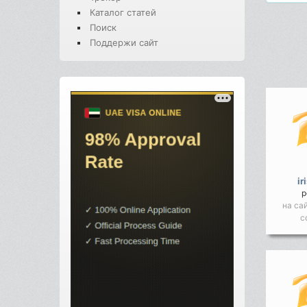
Каталог статей
Поиск
Поддержи сайт
ir
р
на са
с