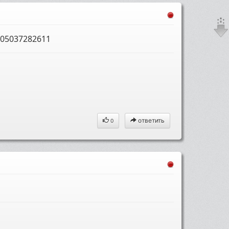
05037282611
ответить
0