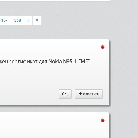
357
358
»
#
ен сертификат для Nokia N95-1, IMEI
ответить
0