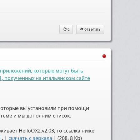
ответить
0
риложений, которые могут ​​быть
1, полученных на итальянском сайте
 которые вы установили при помощи
 теме и мы дополним список.
ивает HelloOX2.v2.03, то ссылка ниже
3
. |
скачать с зеркала
| (208, 8 Kb)