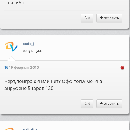
.спасибо
ответить
0
sedojj
репутация:
16
19 февраля 2010
Черт,поиграю я или нет? Офф топ,у меня в
анруфене 5чаров 120
ответить
0
valintin