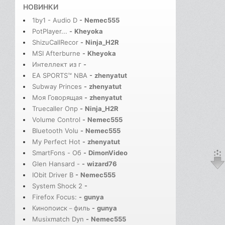
НОВИНКИ
1by1 - Audio D
-
Nemec555
PotPlayer...
-
Kheyoka
ShizuCallRecor
-
Ninja_H2R
MSI Afterburne
-
Kheyoka
Интеллект из г
-
EA SPORTS™ NBA
-
zhenyatut
Subway Princes
-
zhenyatut
Моя Говорящая
-
zhenyatut
Truecaller Опр
-
Ninja_H2R
Volume Control
-
Nemec555
Bluetooth Volu
-
Nemec555
My Perfect Hot
-
zhenyatut
SmartFons - Об
-
DimonVideo
Glen Hansard -
-
wizard76
IObit Driver B
-
Nemec555
System Shock 2
-
Firefox Focus:
-
gunya
Кинопоиск－филь
-
gunya
Musixmatch Dyn
-
Nemec555