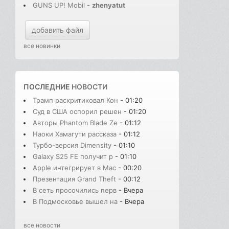
GUNS UP! Mobil
-
zhenyatut
добавить файл
все новинки
ПОСЛЕДНИЕ
НОВОСТИ
Трамп раскритиковал Кон
- 01:20
Суд в США оспорил решен
- 01:20
Авторы Phantom Blade Ze
- 01:12
Наоки Хамагути рассказа
- 01:12
Турбо-версия Dimensity
- 01:10
Galaxy S25 FE получит р
- 01:10
Apple интегрирует в Mac
- 00:20
Презентация Grand Theft
- 00:12
В сеть просочились перв
- Вчера
В Подмосковье вышел на
- Вчера
все новости