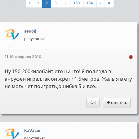
«
1
2
3
--
163
164
»
#
sedojj
репутация:
11
19 февраля 2010
Ну 150-200килобайт ето ничто! Я пол года в
анруфен играл,так он жрет ~1.5метров. Жаль я в ету
не могу чет поиграть,ошибка 5 и все...
ответить
0
KaVaLer
репутация: