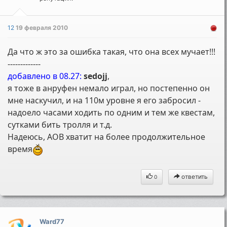
12
19 февраля 2010
Да что ж это за ошибка такая, что она всех мучает!!!
-------------
добавлено в 08.27:
sedojj
,
я тоже в анруфен немало играл, но постепенно он
мне наскучил, и на 110м уровне я его забросил -
надоело часами ходить по одним и тем же квестам,
сутками бить тролля и т.д.
Надеюсь, АОВ хватит на более продолжительное
время
ответить
0
Ward77