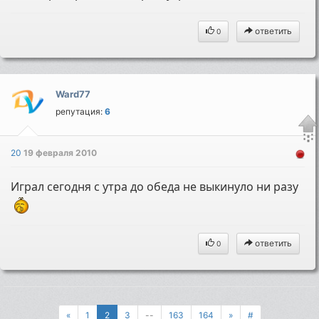
ответить
0
Ward77
репутация:
6
20
19 февраля 2010
Играл сегодня с утра до обеда не выкинуло ни разу
ответить
0
«
1
2
3
--
163
164
»
#