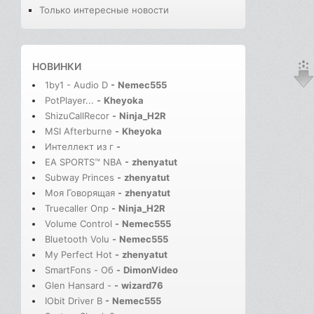
Только интересные новости
НОВИНКИ
1by1 - Audio D
-
Nemec555
PotPlayer...
-
Kheyoka
ShizuCallRecor
-
Ninja_H2R
MSI Afterburne
-
Kheyoka
Интеллект из г
-
EA SPORTS™ NBA
-
zhenyatut
Subway Princes
-
zhenyatut
Моя Говорящая
-
zhenyatut
Truecaller Опр
-
Ninja_H2R
Volume Control
-
Nemec555
Bluetooth Volu
-
Nemec555
My Perfect Hot
-
zhenyatut
SmartFons - Об
-
DimonVideo
Glen Hansard -
-
wizard76
IObit Driver B
-
Nemec555