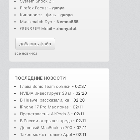
System Shock 2
-
Firefox Focus:
-
gunya
Кинопоиск－филь
-
gunya
Musixmatch Dyn
-
Nemec555
GUNS UP! Mobil
-
zhenyatut
добавить файл
все новинки
ПОСЛЕДНИЕ
НОВОСТИ
Глава Sonic Team объясн
- 02:37
NVIDIA инвестирует $3 м
- 02:20
В Huawei рассказали, ка
- 02:20
iPhone 17 Pro Max показ
- 02:11
Представлены AirPods 3
- 02:11
В России открылся предз
- 02:11
Дешевый MacBook за 700
- 02:11
Такое может только Appl
- 02:11