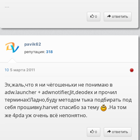
---
ответить
0
pavik62
репутация:
318
10
5 марта 2011
Эх,жаль,что я ни чёгошеньки не понимаю в
adw.launcher + adwnotifier,Jit,deodex и прочил
терминах!Ладно,буду методом тыка подбирать под
себя прошивку.harvet спасибо за тему
.На том
же 4pda уж очень всё непонятно.
ответить
0