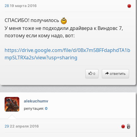
28
19 марта 2016
СПАСИБО! получилось
У меня тоже не подходили драйвера к Виндовс 7,
поэтому если кому надо, вот:
https://drive.google.com/file/d/0Bx7m5BFFdaphdTA1b
mpSLTRXa2s/view?usp=sharing
ответить
0
alekuchumv
репутация:
0
29
22 апреля 2016