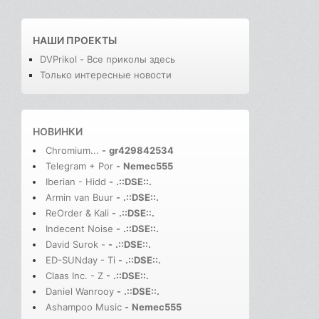
НАШИ ПРОЕКТЫ
DVPrikol - Все приколы здесь
Только интересные новости
НОВИНКИ
Chromium...
-
gr429842534
Telegram + Por
-
Nemec555
Iberian - Hidd
-
.::DSE::.
Armin van Buur
-
.::DSE::.
ReOrder & Kali
-
.::DSE::.
Indecent Noise
-
.::DSE::.
David Surok -
-
.::DSE::.
ED-SUNday - Ti
-
.::DSE::.
Claas Inc. - Z
-
.::DSE::.
Daniel Wanrooy
-
.::DSE::.
Ashampoo Music
-
Nemec555