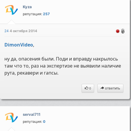
Kyza
репутация:
257
24
4 октября 2014
DimonVideo
,
ну да, опасения были. Поди и вправду накрылось
там что то, раз на экспертизе не выявили наличие
рута, рекавери и гапсы.
ответить
0
serval711
репутация:
0