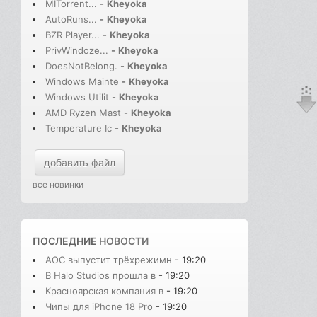
MITorrent...
-
Kheyoka
AutoRuns...
-
Kheyoka
BZR Player...
-
Kheyoka
PrivWindoze...
-
Kheyoka
DoesNotBelong.
-
Kheyoka
Windows Mainte
-
Kheyoka
Windows Utilit
-
Kheyoka
AMD Ryzen Mast
-
Kheyoka
Temperature Ic
-
Kheyoka
добавить файл
все новинки
ПОСЛЕДНИЕ
НОВОСТИ
AOC выпустит трёхрежимн
- 19:20
В Halo Studios прошла в
- 19:20
Красноярская компания в
- 19:20
Чипы для iPhone 18 Pro
- 19:20