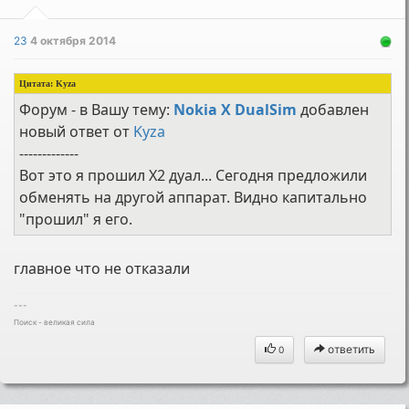
23
4 октября 2014
Цитата: Kyza
Форум - в Вашу тему:
Nokia X DualSim
добавлен
новый ответ от
Kyza
-------------
Вот это я прошил Х2 дуал... Сегодня предложили
обменять на другой аппарат. Видно капитально
"прошил" я его.
главное что не отказали
---
Поиск - великая сила
ответить
0