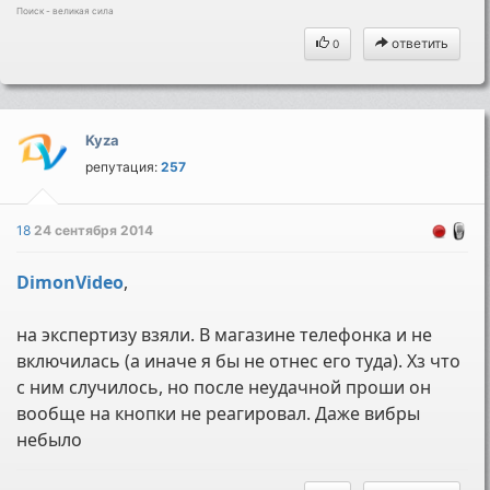
Поиск - великая сила
ответить
0
Kyza
репутация:
257
18
24 сентября 2014
DimonVideo
,
на экспертизу взяли. В магазине телефонка и не
включилась (а иначе я бы не отнес его туда). Хз что
с ним случилось, но после неудачной проши он
вообще на кнопки не реагировал. Даже вибры
небыло