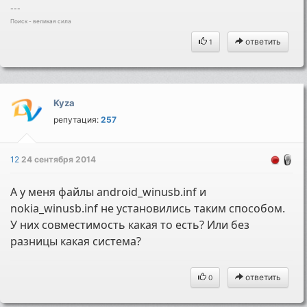
---
Поиск - великая сила
ответить
1
Kyza
репутация:
257
12
24 сентября 2014
А у меня файлы android_winusb.inf и
nokia_winusb.inf не установились таким способом.
У них совместимость какая то есть? Или без
разницы какая система?
ответить
0