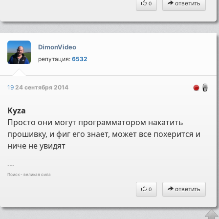
ответить
0
DimonVideo
репутация:
6532
19
24 сентября 2014
Kyza
Просто они могут программатором накатить
прошивку, и фиг его знает, может все похерится и
ниче не увидят
---
Поиск - великая сила
ответить
0