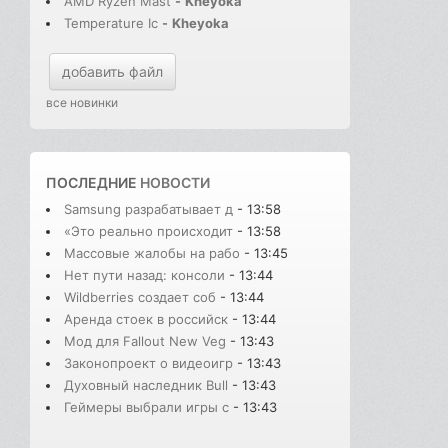
AMD Ryzen Mast
-
Kheyoka
Temperature Ic
-
Kheyoka
добавить файл
все новинки
ПОСЛЕДНИЕ
НОВОСТИ
Samsung разрабатывает д
- 13:58
«Это реально происходит
- 13:58
Массовые жалобы на рабо
- 13:45
Нет пути назад: консоли
- 13:44
Wildberries создает соб
- 13:44
Аренда стоек в российск
- 13:44
Мод для Fallout New Veg
- 13:43
Законопроект о видеоигр
- 13:43
Духовный наследник Bull
- 13:43
Геймеры выбрали игры с
- 13:43