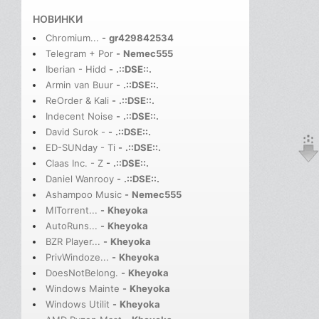
НОВИНКИ
Chromium...
-
gr429842534
Telegram + Por
-
Nemec555
Iberian - Hidd
-
.::DSE::.
Armin van Buur
-
.::DSE::.
ReOrder & Kali
-
.::DSE::.
Indecent Noise
-
.::DSE::.
David Surok -
-
.::DSE::.
ED-SUNday - Ti
-
.::DSE::.
Claas Inc. - Z
-
.::DSE::.
Daniel Wanrooy
-
.::DSE::.
Ashampoo Music
-
Nemec555
MITorrent...
-
Kheyoka
AutoRuns...
-
Kheyoka
BZR Player...
-
Kheyoka
PrivWindoze...
-
Kheyoka
DoesNotBelong.
-
Kheyoka
Windows Mainte
-
Kheyoka
Windows Utilit
-
Kheyoka