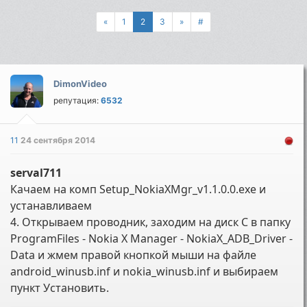
«
1
2
3
»
#
DimonVideo
репутация:
6532
11
24 сентября 2014
serval711
Качаем на комп Setup_NokiaXMgr_v1.1.0.0.exe и
устанавливаем
4. Открываем проводник, заходим на диск С в папку
ProgramFiles - Nokia X Manager - NokiaX_ADB_Driver -
Data и жмем правой кнопкой мыши на файле
android_winusb.inf и nokia_winusb.inf и выбираем
пункт Установить.