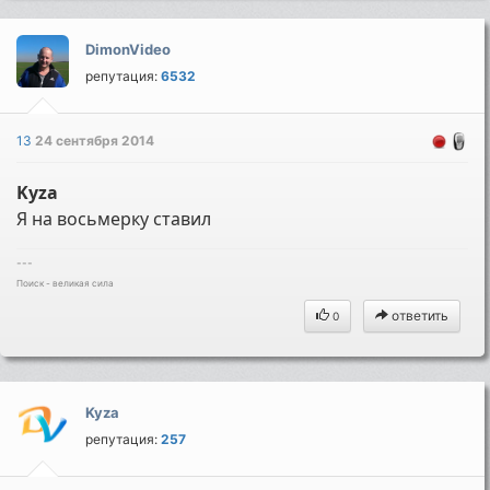
DimonVideo
репутация:
6532
13
24 сентября 2014
Kyza
Я на восьмерку ставил
---
Поиск - великая сила
ответить
0
Kyza
репутация:
257