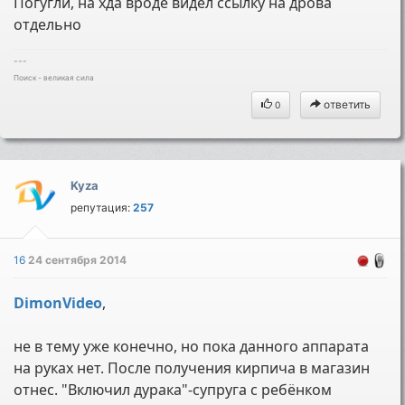
Погугли, на хда вроде видел ссылку на дрова
отдельно
---
Поиск - великая сила
ответить
0
Kyza
репутация:
257
16
24 сентября 2014
DimonVideo
,
не в тему уже конечно, но пока данного аппарата
на руках нет. После получения кирпича в магазин
отнес. "Включил дурака"-супруга с ребёнком