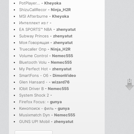
PotPlayer...
-
Kheyoka
ShizuCallRecor
-
Ninja_H2R
MSI Afterburne
-
Kheyoka
Интеллект из г
-
EA SPORTS™ NBA
-
zhenyatut
Subway Princes
-
zhenyatut
Моя Говорящая
-
zhenyatut
Truecaller Опр
-
Ninja_H2R
Volume Control
-
Nemec555
Bluetooth Volu
-
Nemec555
My Perfect Hot
-
zhenyatut
SmartFons - Об
-
DimonVideo
Glen Hansard -
-
wizard76
IObit Driver B
-
Nemec555
System Shock 2
-
Firefox Focus:
-
gunya
Кинопоиск－филь
-
gunya
Musixmatch Dyn
-
Nemec555
GUNS UP! Mobil
-
zhenyatut