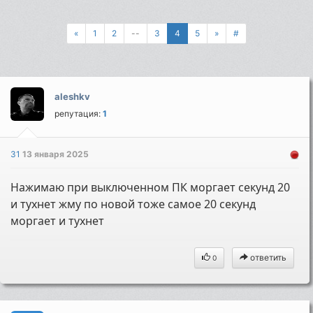
«
1
2
--
3
4
5
»
#
aleshkv
репутация:
1
31
13 января 2025
Нажимаю при выключенном ПК моргает секунд 20
и тухнет жму по новой тоже самое 20 секунд
моргает и тухнет
ответить
0