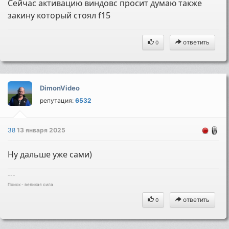
Сейчас активацию виндовс просит думаю также
закину который стоял f15
ответить
0
DimonVideo
репутация:
6532
38
13 января 2025
Ну дальше уже сами)
---
Поиск - великая сила
ответить
0