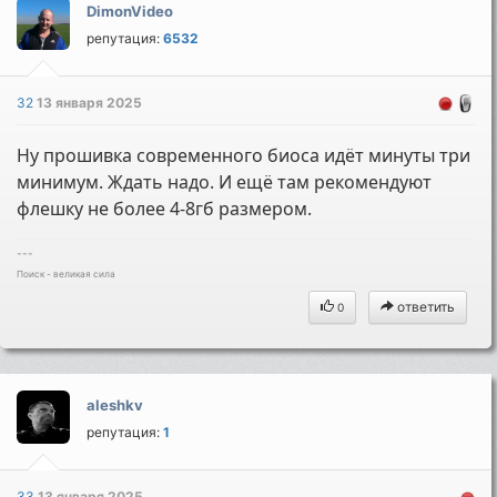
DimonVideo
репутация:
6532
32
13 января 2025
Ну прошивка современного биоса идёт минуты три
минимум. Ждать надо. И ещё там рекомендуют
флешку не более 4-8гб размером.
---
Поиск - великая сила
ответить
0
aleshkv
репутация:
1
33
13 января 2025