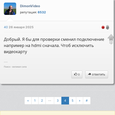
DimonVideo
репутация:
6532
40
26 января 2025
Добрый. Я бы для проверки сменил подключение
например на hdmi сначала. Чтоб исключить
видеокарту
---
Поиск - великая сила
ответить
0
«
1
2
--
3
4
5
»
#