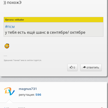
)) похожЭ
Цитата:
soldador
#псм
у тебя есть ещё шанс в сентябре/ октябре
---
Здешние "панки" мне в хиппи годятся.
ответить
0
magnus731
репутация:
596