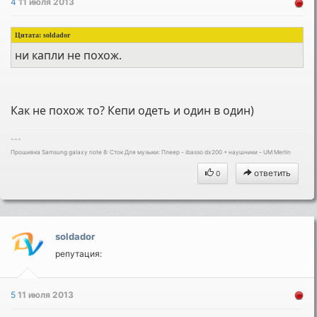
4
11 июля 2013
Цитата:
soldador
ни капли не похож.
Как не похож то? Кепи одеть и один в один)
---
Прошивка Samsung galaxy note 8: Cток Для музыки: Плеер - ibasso dx200 + наушники - UM Merlin
ответить
0
soldador
репутация:
5
11 июля 2013