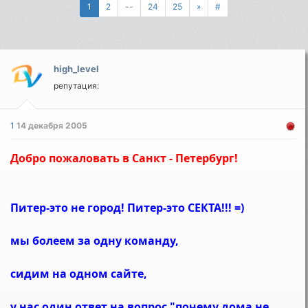
1
2
--
24
25
»
#
high_level
репутация:
1
14 декабря 2005
Добро пожаловать в Санкт - Петербург!
Питер-это не город! Питер-это СЕКТА!!! =)
мы болеем за одну команду,
сидим на одном сайте,
у нас один ответ на вопрос "почему дома не