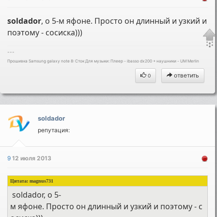
soldador
, о 5-м яфоне. Просто он длинный и узкий и
поэтому - сосиска)))
---
Прошивка Samsung galaxy note 8: Cток Для музыки: Плеер - ibasso dx200 + наушники - UM Merlin
ответить
0
soldador
репутация:
9
12 июля 2013
Цитата:
magnus731
soldador, о 5-
м яфоне. Просто он длинный и узкий и поэтому - с