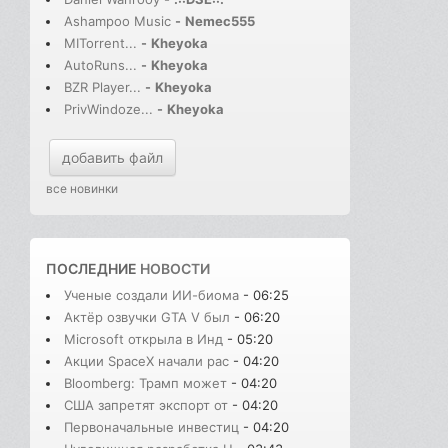
Ashampoo Music
-
Nemec555
MITorrent...
-
Kheyoka
AutoRuns...
-
Kheyoka
BZR Player...
-
Kheyoka
PrivWindoze...
-
Kheyoka
добавить файл
все новинки
ПОСЛЕДНИЕ
НОВОСТИ
Ученые создали ИИ-биома
- 06:25
Актёр озвучки GTA V был
- 06:20
Microsoft открыла в Инд
- 05:20
Акции SpaceX начали рас
- 04:20
Bloomberg: Трамп может
- 04:20
США запретят экспорт от
- 04:20
Первоначальные инвестиц
- 04:20