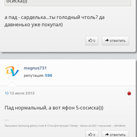
осиска)))
а пад - сарделька...ты голодный чтоль? да
давненько уже покупал)
ответить
0
magnus731
репутация:
596
10
13 июля 2013
Пад нормальный, а вот яфон 5-сосиска)))
---
Прошивка Samsung galaxy note 8: Cток Для музыки: Плеер - ibasso dx200 + наушники - UM Merlin
ответить
0