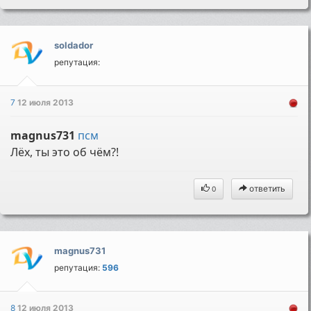
soldador
репутация:
7
12 июля 2013
magnus731
псм
Лёх, ты это об чём?!
ответить
0
magnus731
репутация:
596
8
12 июля 2013