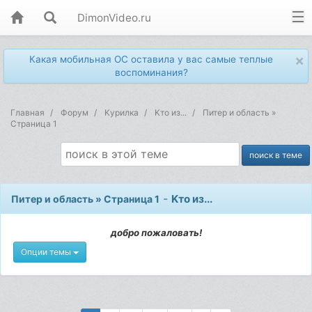
DimonVideo.ru
×
Какая мобильная ОС оставила у вас самые теплые
воспоминания?
Главная
Форум
Kурилка
Kто из...
Питер и область »
Страница 1
-
Kто из...
Питер и область » Страница 1
добро пожаловать!
Опции темы