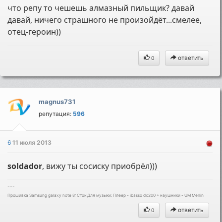
что репу то чешешь алмазный пильщик? давай
давай, ничего страшного не произойдёт...смелее,
отец-героин))
ответить
0
magnus731
репутация:
596
6
11 июля 2013
soldador
, вижу ты сосиску приобрёл)))
---
Прошивка Samsung galaxy note 8: Cток Для музыки: Плеер - ibasso dx200 + наушники - UM Merlin
ответить
0