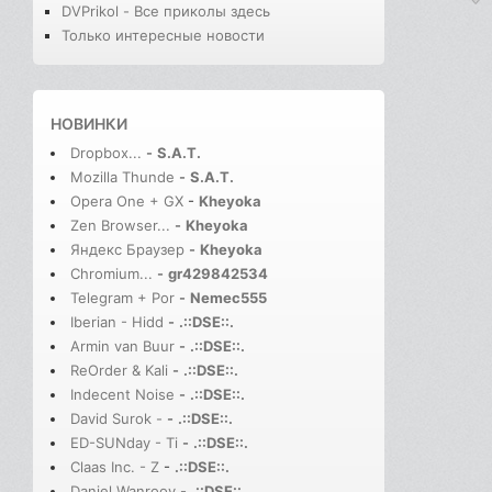
DVPrikol - Все приколы здесь
Только интересные новости
НОВИНКИ
Dropbox...
-
S.A.T.
Mozilla Thunde
-
S.A.T.
Opera One + GX
-
Kheyoka
Zen Browser...
-
Kheyoka
Яндекс Браузер
-
Kheyoka
Chromium...
-
gr429842534
Telegram + Por
-
Nemec555
Iberian - Hidd
-
.::DSE::.
Armin van Buur
-
.::DSE::.
ReOrder & Kali
-
.::DSE::.
Indecent Noise
-
.::DSE::.
David Surok -
-
.::DSE::.
ED-SUNday - Ti
-
.::DSE::.
Claas Inc. - Z
-
.::DSE::.
Daniel Wanrooy
-
.::DSE::.