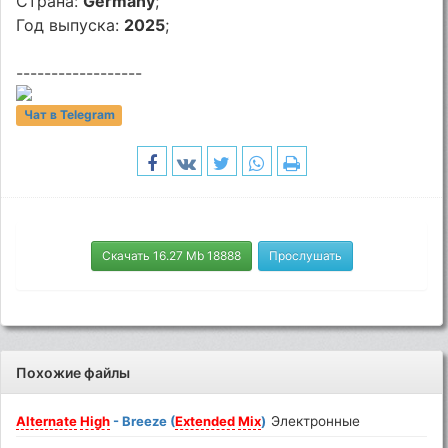
Страна:
Germany
;
Год выпуска:
2025
;
------------------
Чат в Telegram
Скачать 16.27 Mb 18888
Прослушать
Похожие файлы
Alternate
High
- Breeze (
Extended
Mix
)
Электронные