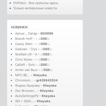
DVPrikol - Все приколы здесь
Только интересные новости
НОВИНКИ
Артык _ Сапар
-
KG0996
Brandt Hoff -
-
.::DSE::.
Casey Allen -
-
.::DSE::.
Gadolan - Crys
-
.::DSE::.
SkyRaid UK - A
-
.::DSE::.
Chris Myles -
-
.::DSE::.
CaDeR - Sivis
-
.::DSE::.
Armin van Buur
-
.::DSE::.
MPC-BE...
-
Kheyoka
Chromium...
-
gr429842534
Яндекс Браузер
-
Kheyoka
Zen Browser...
-
Kheyoka
AutoSettingsPS
-
Kheyoka
SDI + SDIO...
-
Kheyoka