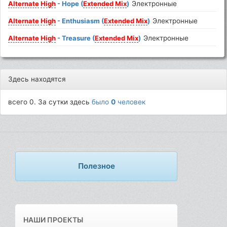
Alternate
High
- Hope (
Extended
Mix
)
Электронные
Alternate
High
- Enthusiasm (
Extended
Mix
)
Электронные
Alternate
High
- Treasure (
Extended
Mix
)
Электронные
Здесь находятся
всего 0. За сутки здесь
было
0
человек
Полезное
НАШИ ПРОЕКТЫ