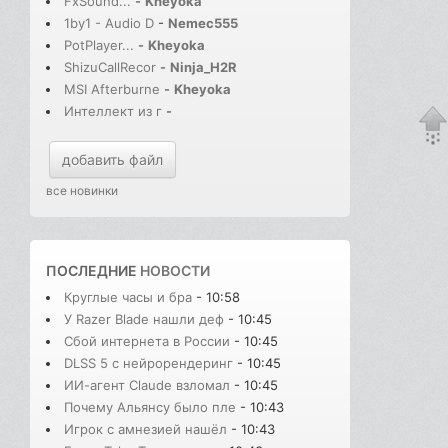
FxSound...
-
Kheyoka
1by1 - Audio D
-
Nemec555
PotPlayer...
-
Kheyoka
ShizuCallRecor
-
Ninja_H2R
MSI Afterburne
-
Kheyoka
Интеллект из г
-
добавить файл
все новинки
ПОСЛЕДНИЕ
НОВОСТИ
Круглые часы и бра
- 10:58
У Razer Blade нашли деф
- 10:45
Сбой интернета в России
- 10:45
DLSS 5 с нейрорендеринг
- 10:45
ИИ-агент Claude взломал
- 10:45
Почему Альянсу было пле
- 10:43
Игрок с амнезией нашёл
- 10:43