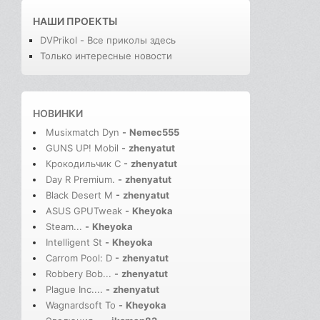
НАШИ ПРОЕКТЫ
DVPrikol - Все приколы здесь
Только интересные новости
НОВИНКИ
Musixmatch Dyn
-
Nemec555
GUNS UP! Mobil
-
zhenyatut
Крокодильчик С
-
zhenyatut
Day R Premium.
-
zhenyatut
Black Desert M
-
zhenyatut
ASUS GPUTweak
-
Kheyoka
Steam...
-
Kheyoka
Intelligent St
-
Kheyoka
Carrom Pool: D
-
zhenyatut
Robbery Bob...
-
zhenyatut
Plague Inc....
-
zhenyatut
Wagnardsoft To
-
Kheyoka