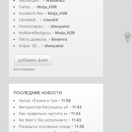
Эволюция...
-
iksman82
Canta...
-
Ninja_H2R
InstallerX Rev
-
Ninja_H2R
LibreWolf...
-
vitan04
Homescapes...
-
zhenyatut
NoMoreBackgrou
-
Ninja_H2R
Пасть дьявола.
-
Boserva
Sniper 3D...
-
zhenyatut
добавить файл
все новинки
ПОСЛЕДНИЕ
НОВОСТИ
Автор «Ёжика в тум
- 11:58
Фигуристая Рапунцель уб
- 11:43
Как правильно чистить м
- 11:43
No Man's Sky исполняетс
- 11:43
Раскрыты основные специ
- 11:39