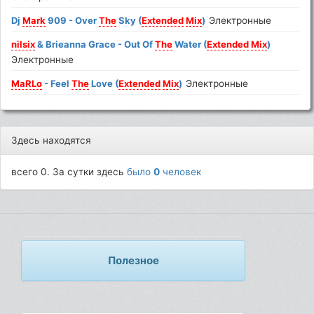
Dj
Mark
909 - Over
The
Sky (
Extended
Mix
)
Электронные
nilsix
& Brieanna Grace - Out Of
The
Water (
Extended
Mix
)
Электронные
MaRLo
- Feel
The
Love (
Extended
Mix
)
Электронные
Здесь находятся
всего 0. За сутки здесь
было
0
человек
Полезное