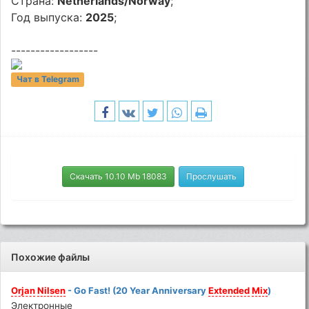
Страна:
Netherlands/Norway
;
Год выпуска:
2025
;
------------------
Чат в Telegram
Скачать 10.10 Mb 18083
Прослушать
Похожие файлы
Orjan
Nilsen
- Go Fast! (20 Year Anniversary
Extended
Mix
)
Электронные