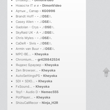
DVBeep...
-
DimonVideo
Новости IT и и
-
DimonVideo
Артык _ Сапар
-
KG0996
Brandt Hoff -
-
.::DSE::.
Casey Allen -
-
.::DSE::.
Gadolan - Crys
-
.::DSE::.
SkyRaid UK - A
-
.::DSE::.
Chris Myles -
-
.::DSE::.
CaDeR - Sivis
-
.::DSE::.
Armin van Buur
-
.::DSE::.
MPC-BE...
-
Kheyoka
Chromium...
-
gr429842534
Яндекс Браузер
-
Kheyoka
Zen Browser...
-
Kheyoka
AutoSettingsPS
-
Kheyoka
SDI + SDIO...
-
Kheyoka
FxSound...
-
Kheyoka
1by1 - Audio D
-
Nemec555
PotPlayer...
-
Kheyoka
ShizuCallRecor
-
Ninja_H2R