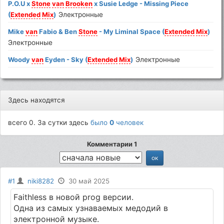
P.O.U x
Stone
van
Brooken
x Susie Ledge - Missing Piece
(
Extended
Mix
)
Электронные
Mike
van
Fabio & Ben
Stone
- My Liminal Space (
Extended
Mix
)
Электронные
Woody
van
Eyden - Sky (
Extended
Mix
)
Электронные
Здесь находятся
всего 0. За сутки здесь
было
0
человек
Комментарии 1
#1
niki8282
30 май 2025
Faithless в новой prog версии.
Одна из самых узнаваемых медодий в
электронной музыке.