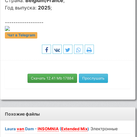
Страна:
Belgium/France
;
Год выпуска:
2025
;
------------------
Чат в Telegram
Скачать 12.41 Mb 17884
Прослушать
Похожие файлы
Laura
van
Dam -
INSOMNIA
(
Extended
Mix
)
Электронные