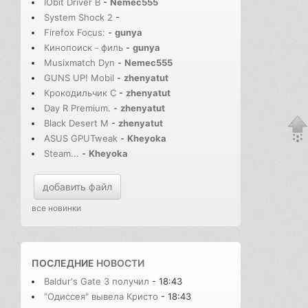
IObit Driver B
-
Nemec555
System Shock 2
-
Firefox Focus:
-
gunya
Кинопоиск－филь
-
gunya
Musixmatch Dyn
-
Nemec555
GUNS UP! Mobil
-
zhenyatut
Крокодильчик С
-
zhenyatut
Day R Premium.
-
zhenyatut
Black Desert M
-
zhenyatut
ASUS GPUTweak
-
Kheyoka
Steam...
-
Kheyoka
добавить файл
все новинки
ПОСЛЕДНИЕ
НОВОСТИ
Baldur's Gate 3 получил
- 18:43
"Одиссея" вывела Кристо
- 18:43