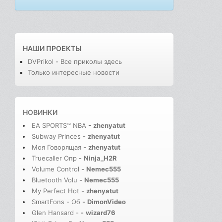
НАШИ ПРОЕКТЫ
DVPrikol - Все приколы здесь
Только интересные новости
НОВИНКИ
EA SPORTS™ NBA
-
zhenyatut
Subway Princes
-
zhenyatut
Моя Говорящая
-
zhenyatut
Truecaller Опр
-
Ninja_H2R
Volume Control
-
Nemec555
Bluetooth Volu
-
Nemec555
My Perfect Hot
-
zhenyatut
SmartFons - Об
-
DimonVideo
Glen Hansard -
-
wizard76