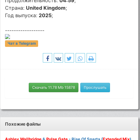
Продолжительность:
04:59
;
Страна:
United Kingdom
;
Год выпуска:
2025
;
------------------
Чат в Telegram
Скачать 11.78 Mb 15878
Прослушать
Похожие файлы
Ashley
Wallbridge
&
Pulse
Gate
- Rise Of Sparta (
Extended
Mix
)