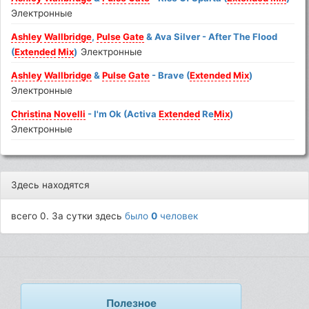
Электронные
Ashley
Wallbridge
,
Pulse
Gate
& Ava Silver - After The Flood
(
Extended
Mix
)
Электронные
Ashley
Wallbridge
&
Pulse
Gate
- Brave (
Extended
Mix
)
Электронные
Christina
Novelli
- I'm Ok (Activa
Extended
Re
Mix
)
Электронные
Здесь находятся
всего 0. За сутки здесь
было
0
человек
Полезное