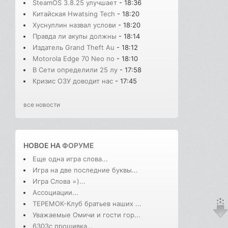
SteamOS 3.8.25 улучшает
- 18:36
Китайская Hwatsing Tech
- 18:20
Хуснуллин назвал услови
- 18:20
Правда ли акулы должны
- 18:14
Издатель Grand Theft Au
- 18:12
Motorola Edge 70 Neo по
- 18:10
В Сети определили 25 лу
- 17:58
Кризис ОЗУ доводит нас
- 17:45
все новости
НОВОЕ НА
ФОРУМЕ
Еще одна игра слова...
Игра на две последние буквы...
Игра Слова =)...
Ассоциации...
ТЕРЕМОК-Клуб братьев наших ...
Уважаемые Омичи и гости гор...
6303с прошивка...