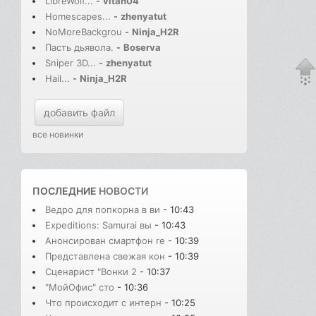
LibreWolf...
-
vitan04
Homescapes...
-
zhenyatut
NoMoreBackgrou
-
Ninja_H2R
Пасть дьявола.
-
Boserva
Sniper 3D...
-
zhenyatut
Hail...
-
Ninja_H2R
добавить файл
все новинки
ПОСЛЕДНИЕ
НОВОСТИ
Ведро для попкорна в ви
- 10:43
Expeditions: Samurai вы
- 10:43
Анонсирован смартфон re
- 10:39
Представлена свежая кон
- 10:39
Сценарист "Вонки 2
- 10:37
"МойОфис" сто
- 10:36
Что происходит с интерн
- 10:25