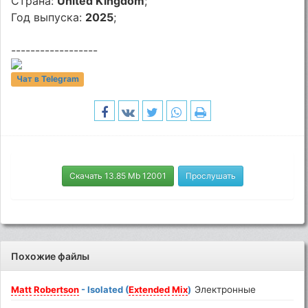
Страна:
United Kingdom
;
Год выпуска:
2025
;
------------------
Чат в Telegram
Скачать 13.85 Mb 12001
Прослушать
Похожие файлы
Matt
Robertson
- Isolated (
Extended
Mix
)
Электронные