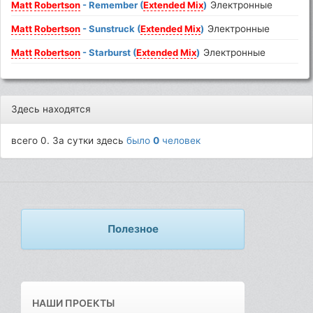
Matt
Robertson
- Remember (
Extended
Mix
)
Электронные
Matt
Robertson
- Sunstruck (
Extended
Mix
)
Электронные
Matt
Robertson
- Starburst (
Extended
Mix
)
Электронные
Здесь находятся
всего 0. За сутки здесь
было
0
человек
Полезное
НАШИ ПРОЕКТЫ