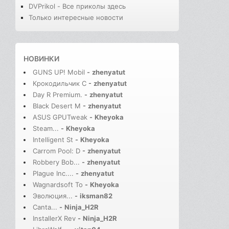
DVPrikol - Все приколы здесь
Только интересные новости
НОВИНКИ
GUNS UP! Mobil
-
zhenyatut
Крокодильчик С
-
zhenyatut
Day R Premium.
-
zhenyatut
Black Desert M
-
zhenyatut
ASUS GPUTweak
-
Kheyoka
Steam...
-
Kheyoka
Intelligent St
-
Kheyoka
Carrom Pool: D
-
zhenyatut
Robbery Bob...
-
zhenyatut
Plague Inc....
-
zhenyatut
Wagnardsoft To
-
Kheyoka
Эволюция...
-
iksman82
Canta...
-
Ninja_H2R
InstallerX Rev
-
Ninja_H2R