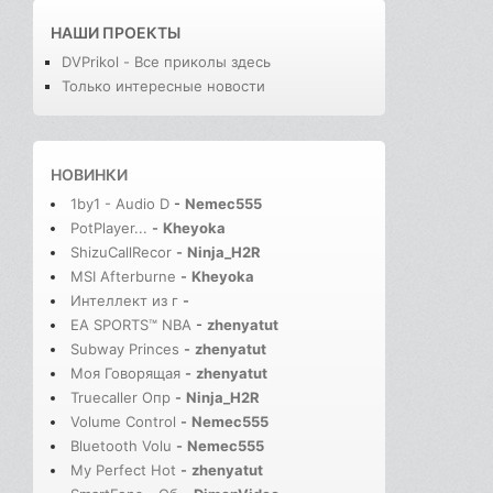
НАШИ ПРОЕКТЫ
DVPrikol - Все приколы здесь
Только интересные новости
НОВИНКИ
1by1 - Audio D
-
Nemec555
PotPlayer...
-
Kheyoka
ShizuCallRecor
-
Ninja_H2R
MSI Afterburne
-
Kheyoka
Интеллект из г
-
EA SPORTS™ NBA
-
zhenyatut
Subway Princes
-
zhenyatut
Моя Говорящая
-
zhenyatut
Truecaller Опр
-
Ninja_H2R
Volume Control
-
Nemec555
Bluetooth Volu
-
Nemec555
My Perfect Hot
-
zhenyatut