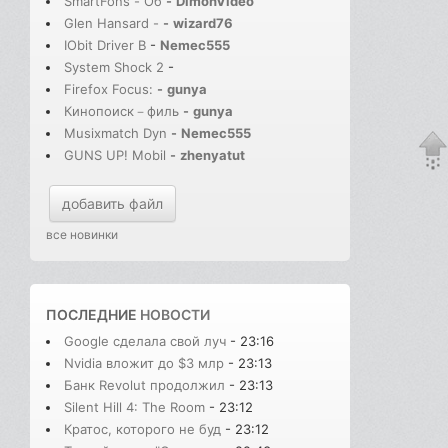
SmartFons - Об
-
DimonVideo
Glen Hansard -
-
wizard76
IObit Driver B
-
Nemec555
System Shock 2
-
Firefox Focus:
-
gunya
Кинопоиск－филь
-
gunya
Musixmatch Dyn
-
Nemec555
GUNS UP! Mobil
-
zhenyatut
добавить файл
все новинки
ПОСЛЕДНИЕ
НОВОСТИ
Google сделала свой луч
- 23:16
Nvidia вложит до $3 млр
- 23:13
Банк Revolut продолжил
- 23:13
Silent Hill 4: The Room
- 23:12
Кратос, которого не буд
- 23:12