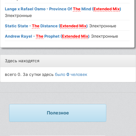
Lange x Rafael Osmo - Province Of
The
Mind (
Extended
Mix
)
Электронные
Static State -
The
Distance (
Extended
Mix
)
Электронные
Andrew Rayel -
The
Prophet (
Extended
Mix
)
Электронные
Здесь находятся
всего 0. За сутки здесь
было
0
человек
Полезное