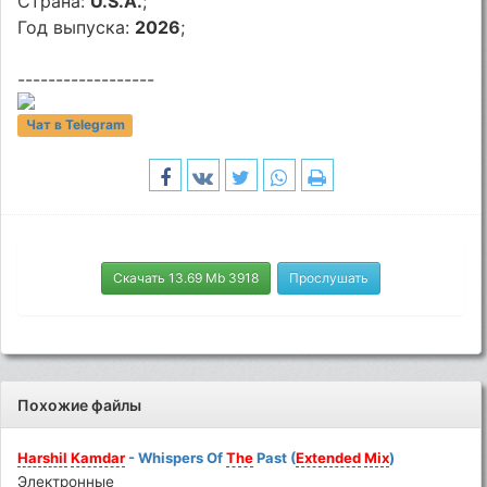
Страна:
U.S.A.
;
Год выпуска:
2026
;
------------------
Чат в Telegram
Скачать 13.69 Mb 3918
Прослушать
Похожие файлы
Harshil
Kamdar
- Whispers Of
The
Past (
Extended
Mix
)
Электронные