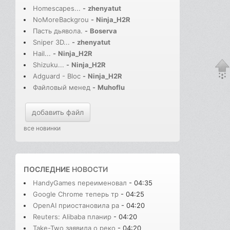
Homescapes...
-
zhenyatut
NoMoreBackgrou
-
Ninja_H2R
Пасть дьявола.
-
Boserva
Sniper 3D...
-
zhenyatut
Hail...
-
Ninja_H2R
Shizuku...
-
Ninja_H2R
Adguard - Bloc
-
Ninja_H2R
Файловый менед
-
Muhoflu
добавить файл
все новинки
ПОСЛЕДНИЕ
НОВОСТИ
HandyGames переименовал
- 04:35
Google Chrome теперь тр
- 04:25
OpenAI приостановила ра
- 04:20
Reuters: Alibaba планир
- 04:20
Take-Two заявила о реко
- 04:20