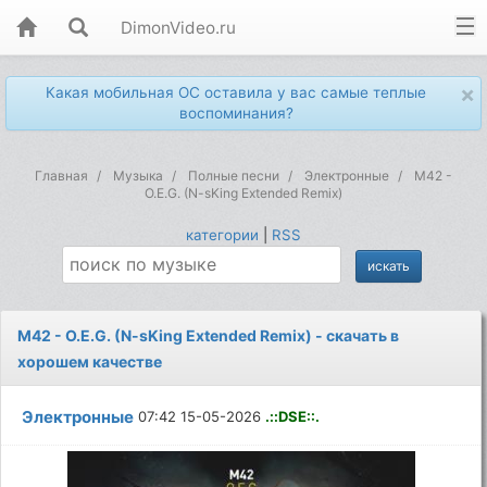
DimonVideo.ru
×
Какая мобильная ОС оставила у вас самые теплые
воспоминания?
Главная
Музыка
Полные песни
Электронные
M42 -
O.E.G. (N-sKing Extended Remix)
категории
|
RSS
M42 - O.E.G. (N-sKing Extended Remix) - скачать в
хорошем качестве
Электронные
07:42 15-05-2026
.::DSE::.