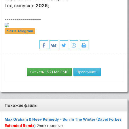
Год выпуска:
2026
;
------------------
Чат в Telegram
Скачать 15.21 Mb 3610
Прослушать
Похожие файлы
Max Graham & Neev Kennedy - Sun In The Winter (David Forbes
Extended
Remix
)
Электронные