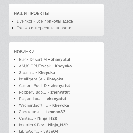
НАШИ ПРОЕКТЫ
DVPrikol - Все приколы здесь
Только интересные новости
НОВИНКИ
Black Desert M
-
zhenyatut
ASUS GPUTweak
-
Kheyoka
Steam...
-
Kheyoka
Intelligent St
-
Kheyoka
Carrom Pool: D
-
zhenyatut
Robbery Bob...
-
zhenyatut
Plague Inc....
-
zhenyatut
Wagnardsoft To
-
Kheyoka
Эволюция...
-
iksman82
Canta...
-
Ninja_H2R
InstallerX Rev
-
Ninja_H2R
LibreWolf...
-
vitan04