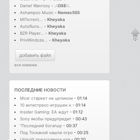
Daniel Wanrooy
-
.::DSE::.
Ashampoo Music
-
Nemec555
MITorrent...
-
Kheyoka
AutoRuns...
-
Kheyoka
BZR Player...
-
Kheyoka
PrivWindoze...
-
Kheyoka
добавить файл
все новинки
ПОСЛЕДНИЕ
НОВОСТИ
Мозг стареет не целиком
- 01:14
10 антистресс-игрушек н
- 01:14
Insider Gaming: EA ждут
- 01:12
Sony якобы предупредит
- 00:43
"Последний богатыр
- 00:37
Под Тосканой нашли огро
- 00:25
Ubisoft представила для
- 00:20