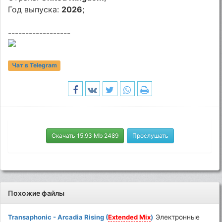
Год выпуска:
2026
;
------------------
Чат в Telegram
Скачать 15.93 Mb 2489
Прослушать
Похожие файлы
Transaphonic - Arcadia Rising (
Extended
Mix
)
Электронные