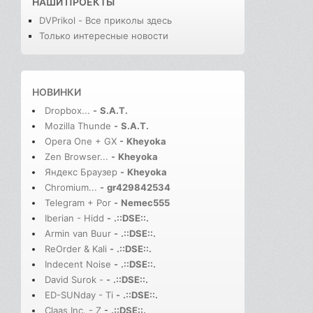
НАШИ ПРОЕКТЫ
DVPrikol - Все приколы здесь
Только интересные новости
НОВИНКИ
Dropbox...
-
S.A.T.
Mozilla Thunde
-
S.A.T.
Opera One + GX
-
Kheyoka
Zen Browser...
-
Kheyoka
Яндекс Браузер
-
Kheyoka
Chromium...
-
gr429842534
Telegram + Por
-
Nemec555
Iberian - Hidd
-
.::DSE::.
Armin van Buur
-
.::DSE::.
ReOrder & Kali
-
.::DSE::.
Indecent Noise
-
.::DSE::.
David Surok -
-
.::DSE::.
ED-SUNday - Ti
-
.::DSE::.
Claas Inc. - Z
-
.::DSE::.