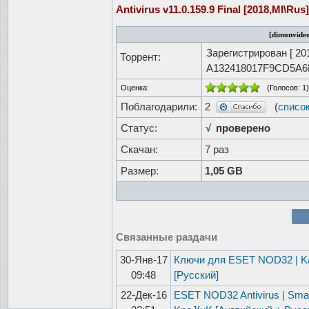
Antivirus v11.0.159.9 Final [2018,Ml\Rus]
[dimonvideo
Зарегистрирован [
20
Торрент:
A132418017F9CD5A
Оценка:
(Голосов:
1
)
Поблагодарили:
2
(
списо
Статус:
√
проверено
Скачан:
7 раз
Размер:
1,05 GB
Связанные раздачи
30-Янв-17
Ключи для ESET NOD32 | Kasp
09:48
[Русский]
22-Дек-16
ESET NOD32 Antivirus | Smar