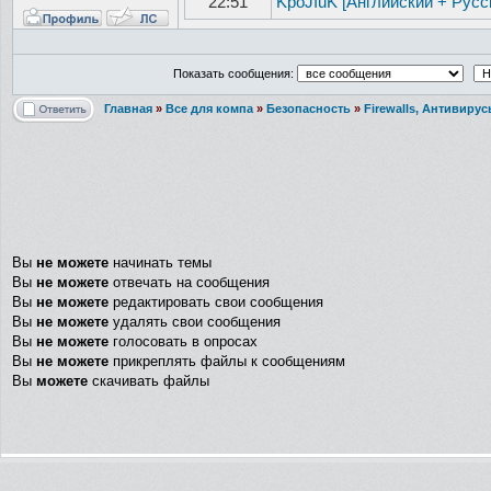
22:51
KpoJIuK [Английский + Русс
Показать сообщения:
Главная
»
Все для компа
»
Безопасность
»
Firewalls, Антивиру
Вы
не можете
начинать темы
Вы
не можете
отвечать на сообщения
Вы
не можете
редактировать свои сообщения
Вы
не можете
удалять свои сообщения
Вы
не можете
голосовать в опросах
Вы
не можете
прикреплять файлы к сообщениям
Вы
можете
скачивать файлы