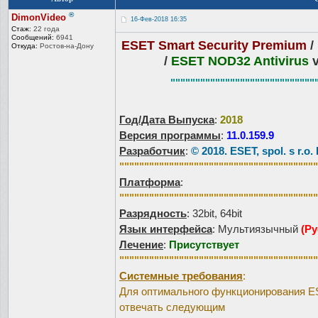
®
DimonVideo
16-Фев-2018 16:35
Стаж:
22 года
Сообщений:
6941
ESET Smart Security Premium
/
Откуда:
Ростов-на-До
ну
/
ESET NOD32 Antivirus
v
"""""""""""""""""""""""""""""
Год/Дата Выпуска
:
2018
Версия программы
:
11.0.159.9
Разработчик
:
© 2018. ESET, spol. s r.
""""""""""""""""""""""""""""""""""""""""
Платформа
:
""""""""""""""""""""""""""""""""""""""""
Разрядность
: 32bit, 64bit
Язык интерфейса
: Мультиязычный
(Ру
Лечение
:
Присутствует
""""""""""""""""""""""""""""""""""""""""
Системные требования
:
Для оптимального функционирования ES
отвечать следующим