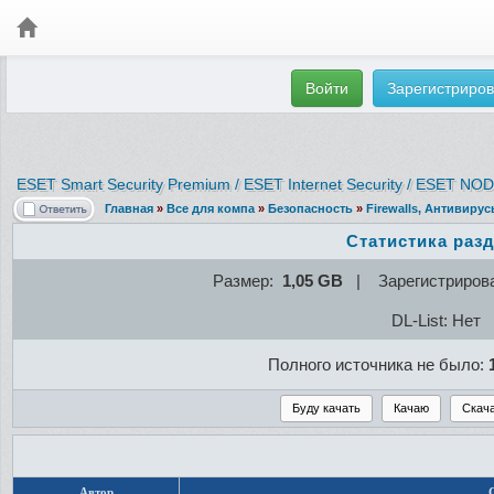
Войти
Зарегистриров
ESET Smart Security Premium / ESET Internet Security / ESET NOD32
Главная
»
Все для компа
»
Безопасность
»
Firewalls, Антивиру
Статистика раз
Размер:
1,05 GB
| Зарегистриров
DL-List: Нет
Полного источника не было:
Автор