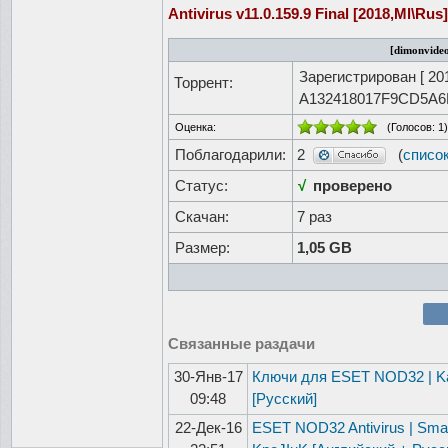
Antivirus v11.0.159.9 Final [2018,Ml\Rus]
[dimonvideo
Зарегистрирован [
20
Торрент:
A132418017F9CD5A
Оценка:
(Голосов:
1
)
Поблагодарили:
2
(
списо
Статус:
√
проверено
Скачан:
7 раз
Размер:
1,05 GB
Связанные раздачи
30-Янв-17
Ключи для ESET NOD32 | Kasp
09:48
[Русский]
22-Дек-16
ESET NOD32 Antivirus | Smar