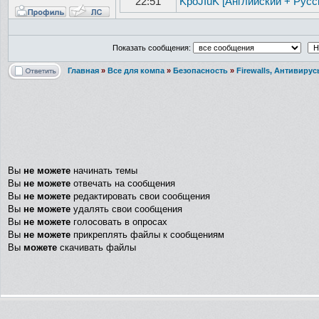
22:51
KpoJIuK [Английский + Русс
Показать сообщения:
Главная
»
Все для компа
»
Безопасность
»
Firewalls, Антивиру
Вы
не можете
начинать темы
Вы
не можете
отвечать на сообщения
Вы
не можете
редактировать свои сообщения
Вы
не можете
удалять свои сообщения
Вы
не можете
голосовать в опросах
Вы
не можете
прикреплять файлы к сообщениям
Вы
можете
скачивать файлы