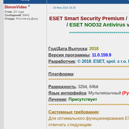
®
DimonVideo
16-Фев-2018 16:35
Стаж:
22 года
Сообщений:
6941
ESET Smart Security Premium
/
Откуда:
Ростов-на-До
ну
/
ESET NOD32 Antivirus
v
"""""""""""""""""""""""""""""
Год/Дата Выпуска
:
2018
Версия программы
:
11.0.159.9
Разработчик
:
© 2018. ESET, spol. s r.
""""""""""""""""""""""""""""""""""""""""
Платформа
:
""""""""""""""""""""""""""""""""""""""""
Разрядность
: 32bit, 64bit
Язык интерфейса
: Мультиязычный
(Ру
Лечение
:
Присутствует
""""""""""""""""""""""""""""""""""""""""
Системные требования
:
Для оптимального функционирования ES
отвечать следующим