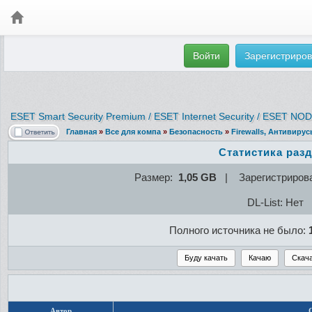
Войти
Зарегистриров
ESET Smart Security Premium / ESET Internet Security / ESET NOD32
Главная
»
Все для компа
»
Безопасность
»
Firewalls, Антивиру
Статистика раз
Размер:
1,05 GB
| Зарегистриров
DL-List: Нет
Полного источника не было:
Автор