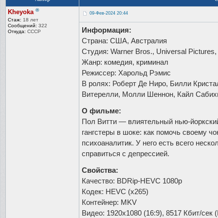
®
Kheyoka
09-Фев-2024 20:44
Стаж:
18 лет
Сообщений:
322
Информация:
Откуда:
СССР
Страна: США, Австралия
Студия: Warner Bros., Universal Pictures,
Жанр: комедия, криминал
Режиссер: Харольд Рэмис
В ролях: Роберт Де Ниро, Билли Криста
Витерелли, Молли Шеннон, Кайл Сабих
О фильме:
Пол Витти — влиятельный нью-йоркский
гангстеры в шоке: как помочь своему 
психоаналитик. У него есть всего неско
справиться с депрессией.
Свойства:
Качество: BDRip-HEVC 1080p
Кодек: HEVC (x265)
Контейнер: MKV
Видео: 1920x1080 (16:9), 8517 Кбит/сек