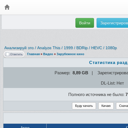
Войти
Зарегистриров
Анализируй это / Analyze This / 1999 / BDRip / HEVC / 1080p
Главная
»
Видео
»
Зарубежное кино
Статистика раз
Размер:
8,89 GB
| Зарегистриров
DL-List: Нет
Полного источника не было:
7
Автор
С