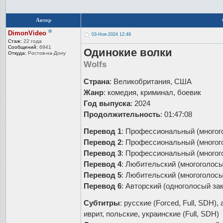
Автор
®
DimonVideo
03-Ноя-2024 12:49
Стаж:
22 года
Сообщений:
6941
Одинокие волки
Откуда:
Ростов-на-До
ну
Wolfs
Страна
: Великобритания, США
Жанр
: комедия, криминал, боевик
Год выпуска
: 2024
Продолжительность
: 01:47:08
Перевод 1
: Профессиональный (многог
Перевод 2
: Профессиональный (многог
Перевод 3
: Профессиональный (многог
Перевод 4
: Любительский (многоголос
Перевод 5
: Любительский (многоголос
Перевод 6
: Авторский (одноголосый за
Субтитры
: русские (Forced, Full, SDH),
иврит, польские, украинские (Full, SDH)