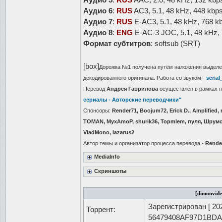
Аудио 6
:
RUS
AC3, 5.1, 48 kHz, 448 kbp
Аудио 7
:
RUS
E-AC3, 5.1, 48 kHz, 768 k
Аудио 8
:
ENG
E-AC-3 JOC, 5.1, 48 kHz,
Формат субтитров
: softsub (SRT)
[box]
Дорожка №1 получена путём наложения выделе
декодированного оригинала. Работа со звуком -
seria
Перевод
Андрея Гаврилова
осуществлён в рамках 
сериалы - Авторские переводчики"
Спонсоры:
Render71, Boojum72, Erick D., Amplified,
TOMAN, MyxAmoP, shurik36, Topmlem, пуля, Шрумс, ni
VladMono, lazarus2
Автор темы и организатор процесса перевода -
Rende
MediaInfo
Скриншоты
[dimonvide
Зарегистрирован [
20
Торрент:
56479408AF97D1BD