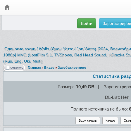
Войти
Зарегистриров
Одинокие волки / Wolfs (Джон Уоттс / Jon Watts) [2024, Великобр
1080p] MVO (LostFilm 5.1, TVShows, Red Head Sound, HDrezka Stud
(Rus, Eng, Ukr, Multi)
Главная
»
Видео
»
Зарубежное кино
Статистика раз
Размер:
10,49 GB
| Зарегистриро
DL-List: Нет
Полного источника не было: