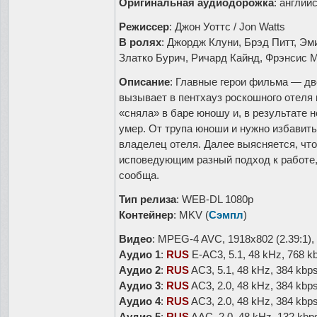
Оригинальная аудиодорожка
: англий
Режиссер
: Джон Уоттс / Jon Watts
В ролях
: Джордж Клуни, Брэд Питт, Эм
Златко Бурич, Ричард Кайнд, Фрэнсис
Описание
: Главные герои фильма — дв
вызывает в пентхауз роскошного отеля
«сняла» в баре юношу и, в результате 
умер. От трупа юноши и нужно избавить
владелец отеля. Далее выясняется, чт
исповедующим разный подход к работе,
сообща.
Тип релиза
: WEB-DL 1080p
Контейнер
: MKV (
Сэмпл
)
Видео
: MPEG-4 AVC, 1918x802 (2.39:1), 
Аудио 1
:
RUS
E-AC3, 5.1, 48 kHz, 768 k
Аудио 2
:
RUS
AC3, 5.1, 48 kHz, 384 kbp
Аудио 3
:
RUS
AC3, 2.0, 48 kHz, 384 kbp
Аудио 4
:
RUS
AC3, 2.0, 48 kHz, 384 kbp
Аудио 5
:
RUS
AAC, 2.0, 48 kHz, 132 kbp