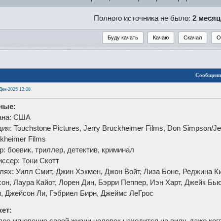
Полного источника не было:
2 месяц
Сообщени
Дек-2025 13:08
ные:
ана: США
ия: Touchstone Pictures, Jerry Bruckheimer Films, Don Simpson/Je
kheimer Films
: боевик, триллер, детектив, криминал
ссер: Тони Скотт
лях: Уилл Смит, Джин Хэкмен, Джон Войт, Лиза Боне, Реджина К
он, Лаура Кайот, Лорен Дин, Бэрри Пеппер, Иэн Харт, Джейк Бью
, Джейсон Ли, Гэбриел Бирн, Джеймс ЛеГрос
ет:
ое мгновение своей жизни человек находится на виду, даже когд