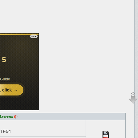
3.torrent
1E94