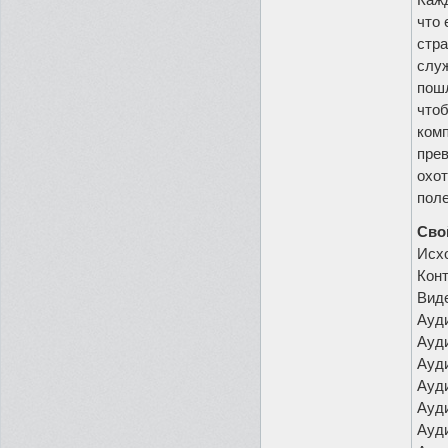
что 
стра
служ
пошл
чтоб
комп
прев
охот
поле
Сво
Исх
Кон
Виде
Ауди
Ауди
Ауди
Ауди
Ауди
Ауди