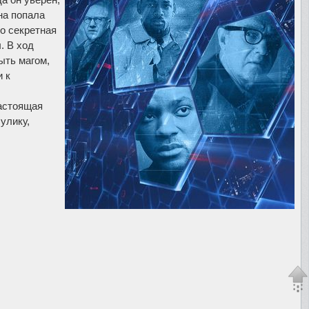
на попала
о секретная
. В ход
ыть магом,
 к
настоящая
улику,