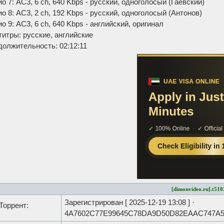
о 7: AC3, 6 ch, 640 Kbps - русский, одноголосый (Гаевский)
о 8: AC3, 2 ch, 192 Kbps - русский, одноголосый (Антонов)
о 9: AC3, 6 ch, 640 Kbps - английский, оригинал
итры: русские, английские
олжительность: 02:12:11
[dimonvideo.ru].t510
Зарегистрирован [
2025-12-19 13:08
] ·
Торрент:
4A7602C77E99645C78DA9D50D82EAAC747A5