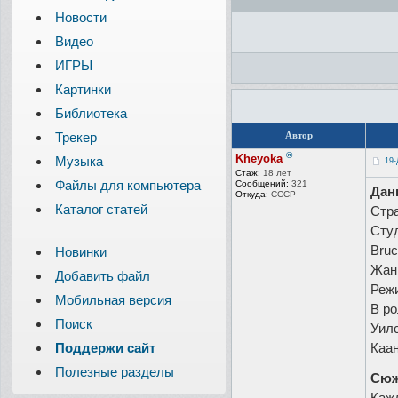
Новости
Видео
ИГРЫ
Картинки
Библиотека
Трекер
Автор
®
Kheyoka
Музыка
19-
Стаж:
18 лет
Файлы для компьютера
Сообщений:
321
Дан
Откуда:
СССР
Каталог статей
Стр
Студ
Bruc
Новинки
Жанр
Добавить файл
Режи
Мобильная версия
В ро
Поиск
Уилс
Поддержи сайт
Каан
Полезные разделы
Сюж
Кажд