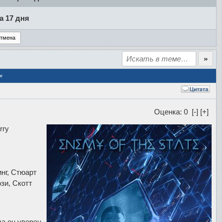
а 17 дня
е
Оценка: 0
[-]
[+]
rry
инг, Стюарт
зи, Скотт
а он уверен,