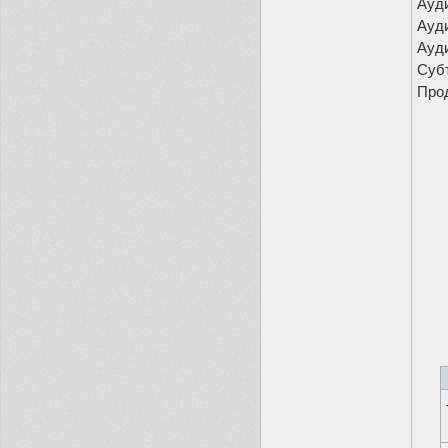
Ауди
Ауди
Ауди
Субт
Прод