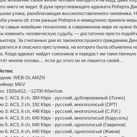
его никто не видит. В руки преуспевающего адвоката Роберта Ди
шная улика, разоблачающая высокопоставленного чиновника. Н
ба узнала об этом раньше Роберта и немедленно приняла меры
и самые новейшие технологии: в современном мире не нужно б
ы изменить человеческую судьбу, — достаточно просто подойти
ьютеру. За считанные дни из законопослушного гражданина Дин
ратился в опасного преступника, на которого была объявлена 
а. Когда адвокат найдет союзников и передаст им таинственную 
тят многие головы… если до этого он не лишится своей…
йства:
одник: WEB-DL AMZN
тейнер: MKV
о: 1920x812, ~12700 Кбит/сек
о 1: AC3, 6 ch, 384 Kbps - русский, дублированный (iTunes)
о 2: AC3, 2 ch, 192 Kbps - русский, многоголосый (ОРТ)
о 3: AC3, 6 ch, 448 Kbps - русский, многоголосый (С.Р.И.)
о 4: AC3, 6 ch, 640 Kbps - русский, многоголосый (Карусель)
о 5: AC3, 6 ch, 640 Kbps - русский, одноголосый (Гаврилов)
о 6: AC3, 6 ch, 640 Kbps - русский, одноголосый (Живов)