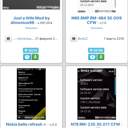
Just a little Mod by
N86 8MP RM-484 30.009
dimonius96
CFW
- v.091.004
- v.1.0
Прошивки
Прошивки
Описание
Описание
...:::dimonius96:::...
21 февраля 2017
BodyZ
7 марта 2016
82216
84768
1
8
Nokia belle refresh +
N78 RM-235 30.011 CFW
- v.5.0
-