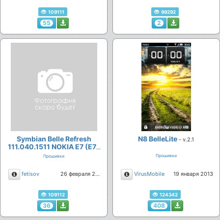
109111
99292
55
2
Symbian Belle Refresh
N8 BelleLite
- v.2.1
111.040.1511 NOKIA E7 (E7-
00) RM-626 by VAVAN - v.2
Прошивки
Прошивки
Описание
Описание
fetisov
26 февраля 2013
VirusMobile
19 января 2013
109112
124342
36
408