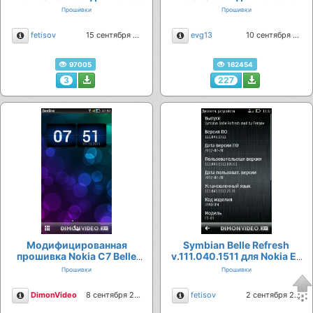
700 (Взлом)
Прошивки
Прошивки
Описание
Описание
fetisov
15 сентября 2012
evg13
10 сентября 2012
97005
162454
3
227
Модифицированная
Symbian Belle Refresh
прошивка Nokia С7 Belle
v.111.040.1511 для Nokia E7
Refresh RM-675 111.040.1511
(Взлом)
Прошивки
Прошивки
by Igor427 ( Evildead243)
-
v.111.040.1511
Описание
Описание
DimonVideo
8 сентября 2012
fetisov
2 сентября 2012