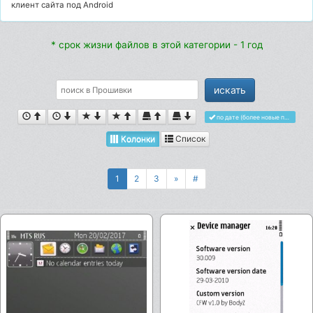
клиент сайта под Android
* срок жизни файлов в этой категории - 1 год
по дате (более новые первыми)
Колонки
Список
1
2
3
»
#