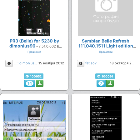
PR3 (Belle) for 5230 by
Symbian Belle Refresh
dimonius96
111.040.1511 Light edition
- v.51.0.002 &
NOKIA E7 (E7-00) RM-626
51.6.002
Прошивки
Прошивки
by VAVAN
- v.1.1
Описание
Описание
...:::dimonius96:::...
15 ноября 2012
fetisov
18 октября 2012
100952
100091
14
7