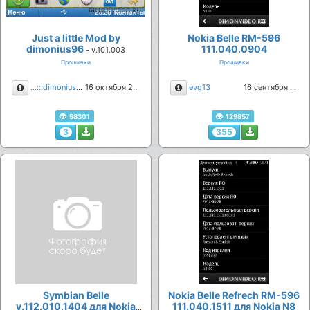
Just a little Mod by
Nokia Belle RM-596
dimonius96
111.040.0904
- v.101.003
Прошивки
Прошивки
Описание
Описание
...:::dimonius96:::...
16 октября 2012
evg13
16 сентября 2012
98301
129857
3
355
Symbian Belle
Nokia Belle Refrech RM-596
v.112.010.1404 для Nokia
111.040.1511 для Nokia N8