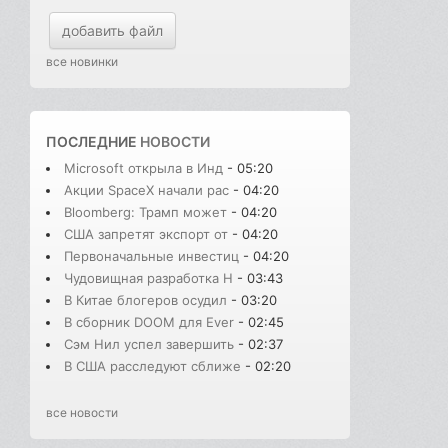
добавить файл
все новинки
ПОСЛЕДНИЕ
НОВОСТИ
Microsoft открыла в Инд
- 05:20
Акции SpaceX начали рас
- 04:20
Bloomberg: Трамп может
- 04:20
США запретят экспорт от
- 04:20
Первоначальные инвестиц
- 04:20
Чудовищная разработка H
- 03:43
В Китае блогеров осудил
- 03:20
В сборник DOOM для Ever
- 02:45
Сэм Нил успел завершить
- 02:37
В США расследуют сближе
- 02:20
все новости