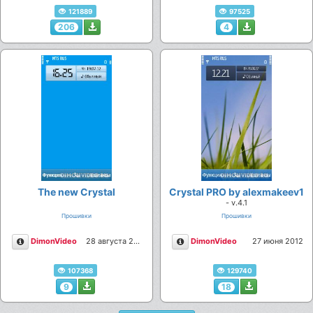
121889
97525
206
4
The new Crystal
Crystal PRO by alexmakeev1
- v.4.1
Прошивки
Прошивки
Описание
Описание
DimonVideo
28 августа 2012
DimonVideo
27 июня 2012
107368
129740
9
18