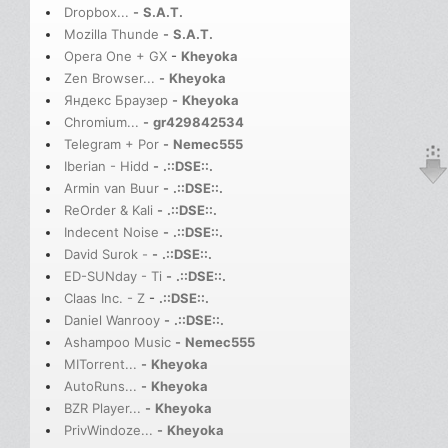
Dropbox...
-
S.A.T.
Mozilla Thunde
-
S.A.T.
Opera One + GX
-
Kheyoka
Zen Browser...
-
Kheyoka
Яндекс Браузер
-
Kheyoka
Chromium...
-
gr429842534
Telegram + Por
-
Nemec555
Iberian - Hidd
-
.::DSE::.
Armin van Buur
-
.::DSE::.
ReOrder & Kali
-
.::DSE::.
Indecent Noise
-
.::DSE::.
David Surok -
-
.::DSE::.
ED-SUNday - Ti
-
.::DSE::.
Claas Inc. - Z
-
.::DSE::.
Daniel Wanrooy
-
.::DSE::.
Ashampoo Music
-
Nemec555
MITorrent...
-
Kheyoka
AutoRuns...
-
Kheyoka
BZR Player...
-
Kheyoka
PrivWindoze...
-
Kheyoka