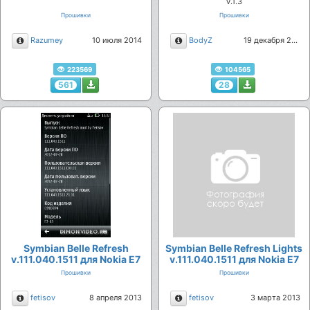
v.1.3
Прошивки
Прошивки
Описание
Описание
Razumey
10 июля 2014
BodyZ
19 декабря 2013
223569
104565
561
28
Symbian Belle Refresh
Symbian Belle Refresh Lights
v.111.040.1511 для Nokia E7
v.111.040.1511 для Nokia E7
Прошивки
Прошивки
Описание
Описание
fetisov
8 апреля 2013
fetisov
3 марта 2013