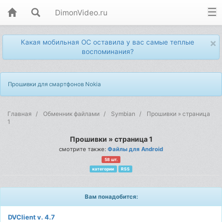
DimonVideo.ru
×
Какая мобильная ОС оставила у вас самые теплые
воспоминания?
Прошивки для смартфонов Nokia
Главная
Обменник файлами
Symbian
Прошивки » страница
1
Прошивки » страница 1
смотрите также:
Файлы для Android
58 шт.
категории
RSS
Вам понадобится:
DVClient v. 4.7