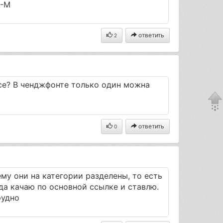
L-M
ответить
2
все? В ченджфонте только один можна
ответить
0
ему они на категории разделены, то есть
гда качаю по основной ссылке и ставлю.
рудно