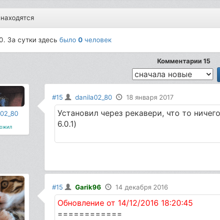
 находятся
0. За сутки здесь
было
0
человек
Комментарии 15
#15
danila02_80
18 января 2017
Установил через рекавери, что то ничег
a02_80
6.0.1)
ожил
#15
Garik96
14 декабря 2016
Обновление от 14/12/2016 18:20:45
============