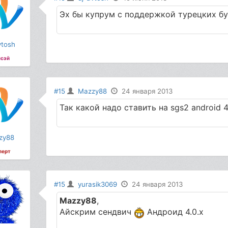
Эх бы купрум с поддержкой турецких бук
vtosh
сэй
#15
Mazzy88
24 января 2013
Так какой надо ставить на sgs2 android 4
zy88
перт
#15
yurasik3069
24 января 2013
Mazzy88
,
Айскрим сендвич
Андроид 4.0.х