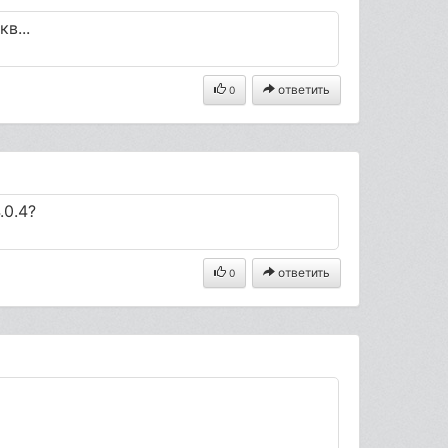
в...
ответить
0
.0.4?
ответить
0