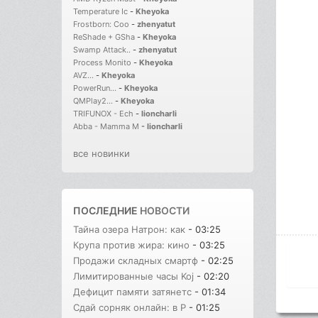
Temperature Ic
-
Kheyoka
Frostborn: Coo
-
zhenyatut
ReShade + GSha
-
Kheyoka
Swamp Attack..
-
zhenyatut
Process Monito
-
Kheyoka
AVZ...
-
Kheyoka
PowerRun...
-
Kheyoka
QMPlay2...
-
Kheyoka
TRIFUNOX - Ech
-
lioncharli
Abba - Mamma M
-
lioncharli
все новинки
ПОСЛЕДНИЕ
НОВОСТИ
Тайна озера Натрон: как
- 03:25
Крупа против жира: кино
- 03:25
Продажи складных смартф
- 02:25
Лимитированные часы Koj
- 02:20
Дефицит памяти затянетс
- 01:34
Сдай сорняк онлайн: в Р
- 01:25