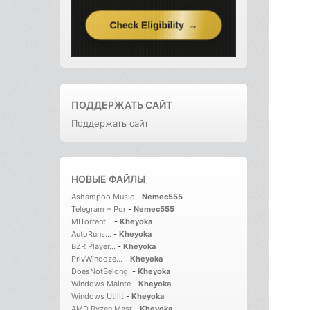
ПОДДЕРЖАТЬ САЙТ
Поддержать сайт
НОВЫЕ ФАЙЛЫ
Ashampoo Music
-
Nemec555
Telegram + Por
-
Nemec555
MITorrent...
-
Kheyoka
AutoRuns...
-
Kheyoka
BZR Player...
-
Kheyoka
PrivWindoze...
-
Kheyoka
DoesNotBelong.
-
Kheyoka
Windows Mainte
-
Kheyoka
Windows Utilit
-
Kheyoka
AMD Ryzen Mast
-
Kheyoka