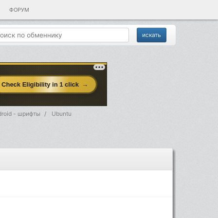
ФОРУМ
roid - шрифты
Ubuntu