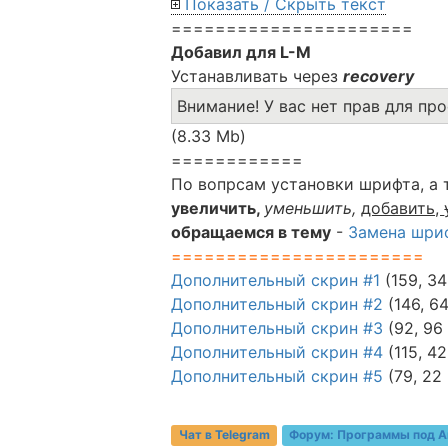
Показать / Скрыть текст
======================
Добавил для L-M
Устанавливать через
recovery
Внимание! У вас нет прав для пр
(8.33 Mb)
============
По вопрсам установки шрифта, а
увеличить,
уменьшить,
добавить,
обращаемся в тему
-
Замена шриф
=======================
Дополнительный скрин #1
(159, 34
Дополнительный скрин #2
(146, 6
Дополнительный скрин #3
(92, 96
Дополнительный скрин #4
(115, 42
Дополнительный скрин #5
(79, 22
Чат в Telegram
Форум:
Программы под A