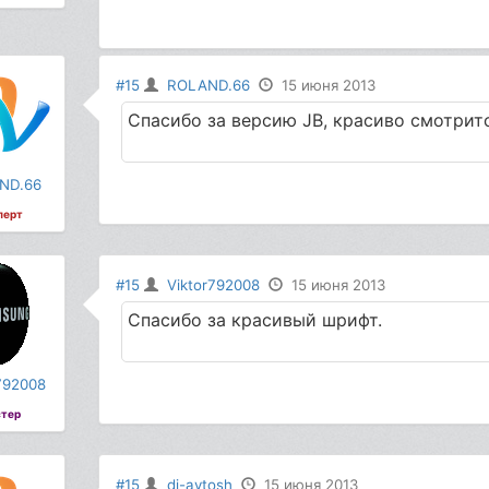
#15
ROLAND.66
15 июня 2013
Спасибо за версию JB, красиво смотритс
ND.66
перт
#15
Viktor792008
15 июня 2013
Спасибо за красивый шрифт.
792008
тер
#15
dj-avtosh
15 июня 2013