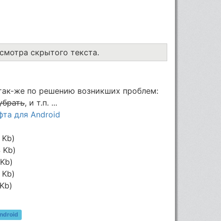
осмотра скрытого текста.
 так-же по решению возникших проблем:
убрать
, и т.п. ...
та для Android
 Kb)
4 Kb)
 Kb)
 Kb)
 Kb)
ndroid