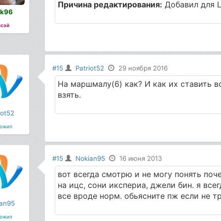
Причина редактирования:
Добавил для 
ik96
сэй
#15
Patriot52
29 ноября 2016
На маршмалу(6) как? И как их ставить 
взять.
iot52
ожил
#15
Nokian95
16 июня 2013
вот всегда смотрю и не могу понять поч
на ицс, сони икспериа, джели бин. я все
все вроде норм. обьясните пж если не т
an95
ожил