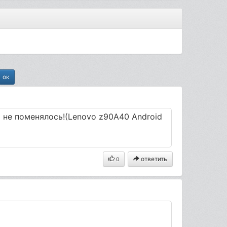
о не поменялось!(Lenovo z90A40 Android
ответить
0