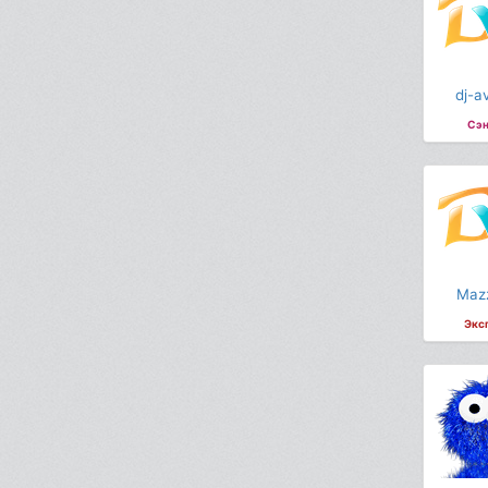
dj-a
Сэн
Maz
Экс