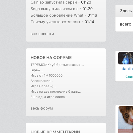
Cainiao запустила серви
- 01:20
Sega выпустила часы в с
- 01:20
Здесь
Большое обновление What
- 01:16
Почему ученые хотят жит
- 01:14
всего 
все новости
НОВОЕ НА
ФОРУМЕ
ТЕРЕМОК-Клуб братьев наших ...
danil
Гараж...
Игра от 1->1000000...
Стар
Ассоциации...
Игра Слова =)...
Игра на две последние буквы...
Еще одна игра слова...
весь форум
НОВЫЕ КОММЕНТАРИИ