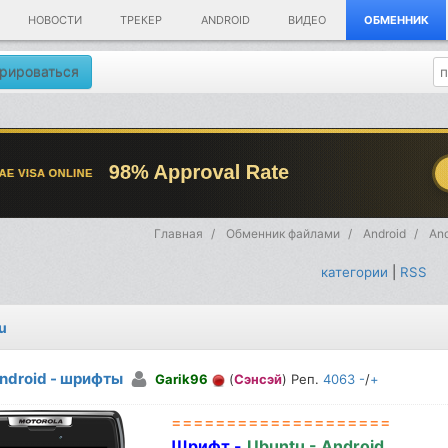
НОВОСТИ
ТРЕКЕР
ANDROID
ВИДЕО
ОБМЕННИК
рироваться
Главная
Обменник файлами
Android
And
категории
|
RSS
u
ndroid - шрифты
Garik96
(
Сэнсэй
) Реп.
4063
-
/
+
====================
Шрифт -
Ubuntu - Android