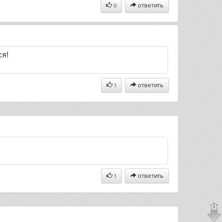
ответить
0
я!
ответить
1
ответить
1