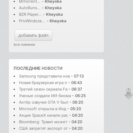
MITorrent...
-
Kheyoka
AutoRuns...
-
Kheyoka
BZR Player...
-
Kheyoka
PrivWindoze...
-
Kheyoka
добавить файл
все новинки
ПОСЛЕДНИЕ
НОВОСТИ
Samsung представила нов
- 07:13
Новая браузерная игра п
- 06:43
Третий сезон сериала Fa
- 06:37
Ученые создали ИИ-биома
- 06:25
Актёр озвучки GTA V был
- 06:20
Microsoft открыла в Инд
- 05:20
Акции SpaceX начали рас
- 04:20
Bloomberg: Трамп может
- 04:20
США запретят экспорт от
- 04:20