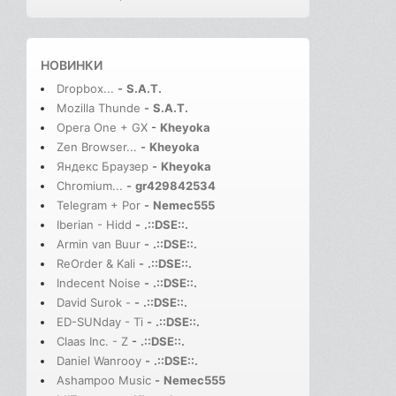
НОВИНКИ
Dropbox...
-
S.A.T.
Mozilla Thunde
-
S.A.T.
Opera One + GX
-
Kheyoka
Zen Browser...
-
Kheyoka
Яндекс Браузер
-
Kheyoka
Chromium...
-
gr429842534
Telegram + Por
-
Nemec555
Iberian - Hidd
-
.::DSE::.
Armin van Buur
-
.::DSE::.
ReOrder & Kali
-
.::DSE::.
Indecent Noise
-
.::DSE::.
David Surok -
-
.::DSE::.
ED-SUNday - Ti
-
.::DSE::.
Claas Inc. - Z
-
.::DSE::.
Daniel Wanrooy
-
.::DSE::.
Ashampoo Music
-
Nemec555