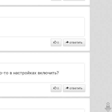
ответить
0
о-то в настройках включить?
ответить
0