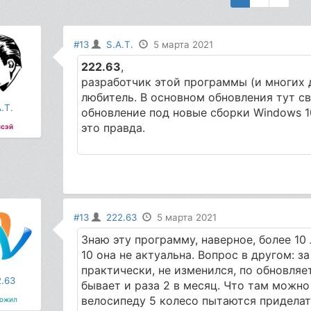
#13
S.A.T.
5 марта 2021
222.63
,
разработчик этой программы (и многих 
любитель. В основном обновления тут с
.T.
обновление под новые сборки Windows 1
это правда.
сэй
#13
222.63
5 марта 2021
Знаю эту программу, наверное, более 10 
10 она не актуальна. Вопрос в другом: з
практически, не изменился, по обновляе
.63
бывает и раза 2 в месяц. Что там можно
велосипеду 5 колесо пытаются приделат
ожил