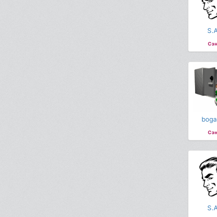
S.A
Сэн
boga
Сэн
S.A