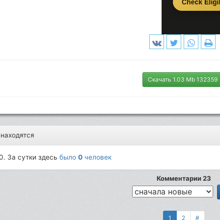
Скачать 1.03 Mb 132359
 находятся
0. За сутки здесь
было
0
человек
Комментарии 23
1
2
#