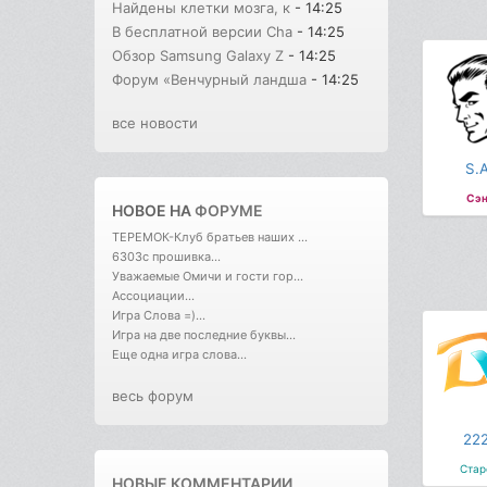
Найдены клетки мозга, к
- 14:25
В бесплатной версии Cha
- 14:25
Обзор Samsung Galaxy Z
- 14:25
Форум «Венчурный ландша
- 14:25
все новости
S.A
Сэн
НОВОЕ НА
ФОРУМЕ
ТЕРЕМОК-Клуб братьев наших ...
6303с прошивка...
Уважаемые Омичи и гости гор...
Ассоциации...
Игра Слова =)...
Игра на две последние буквы...
Еще одна игра слова...
весь форум
222
Стар
НОВЫЕ КОММЕНТАРИИ