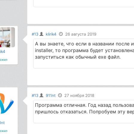
#13
klirik4
26 августа 2019
А вы знаете, что если в названии после
installer, то программа будет установле
rik4
запуститься как обычный exe файл.
ожил
#13
911nt
27 ноября 2018
Программа отличная. Год назад пользова
пришлось отказаться. Попробуем эту в
1nt
ожил