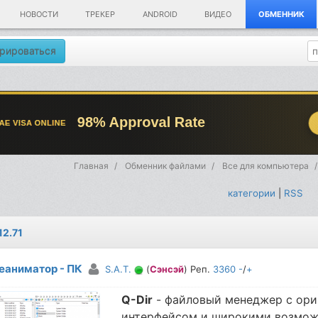
НОВОСТИ
ТРЕКЕР
ANDROID
ВИДЕО
ОБМЕННИК
рироваться
Главная
Обменник файлами
Все для компьютера
категории
|
RSS
12.71
еаниматор - ПК
S.A.T.
(
Сэнсэй
) Реп.
3360
-
/
+
Q-Dir
- файловый менеджер с ор
интерфейсом и широкими возможн