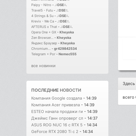
Paipy - Nitro
-
.::DSE::.
Travel5 - Futu
-
.::DSE::.
4 Strings & Su
-
.::DSE::.
Krevix - We Ca
-
.::DSE::.
AFTERUS x That
-
.::DSE::.
Opera One + GX
-
Kheyoka
Zen Browser...
-
Kheyoka
Яндекс Браузер
-
Kheyoka
Chromium...
-
gr429842534
Telegram + Por
-
Nemec555
все новинки
Здесь
ПОСЛЕДНИЕ
НОВОСТИ
всего 
Компания Google создала
- 14:39
Компания Acer привезла
- 14:39
ESTEO начала продажи ги
- 14:39
Джеймс Ганн опроверг сл
- 14:37
ASUS ROG NUC 16 с RTX 5
- 14:34
GeForce RTX 2080 Ti с 2
- 14:34