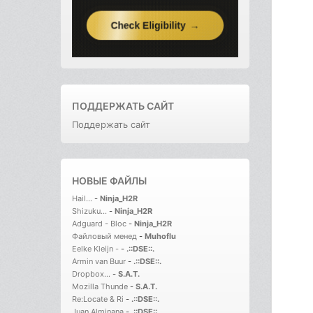
ПОДДЕРЖАТЬ САЙТ
Поддержать сайт
НОВЫЕ ФАЙЛЫ
Hail...
-
Ninja_H2R
Shizuku...
-
Ninja_H2R
Adguard - Bloc
-
Ninja_H2R
Файловый менед
-
Muhoflu
Eelke Kleijn -
-
.::DSE::.
Armin van Buur
-
.::DSE::.
Dropbox...
-
S.A.T.
Mozilla Thunde
-
S.A.T.
Re:Locate & Ri
-
.::DSE::.
Juan Alminana
-
.::DSE::.