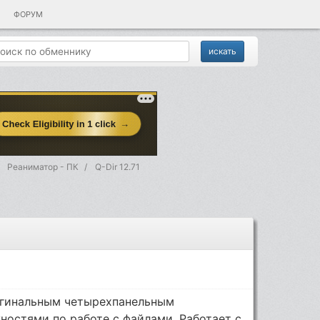
ФОРУМ
Реаниматор - ПК
Q-Dir 12.71
игинальным четырехпанельным
остями по работе с файлами. Работает с