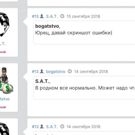
#13
S.A.T.
15 сентября 2018
bogatstvo
,
Юрец, давай скриншот ошибки)
.T.
сэй
#13
bogatstvo
14 сентября 2018
S.A.T.
,
В родном все нормально. Может надо чт
tstvo
сэй
#13
S.A.T.
14 сентября 2018