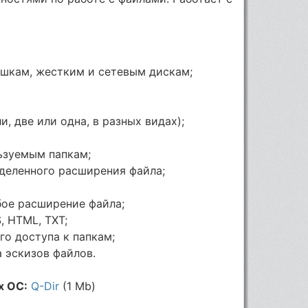
ешкам, жестким и сетевым дискам;
и, две или одна, в разных видах);
ьзуемым папкам;
деленного расширения файла;
ое расширение файла;
, HTML, TXT;
о доступа к папкам;
 эскизов файлов.
х ОС:
Q-Dir
(1 Mb)