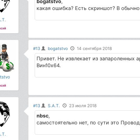
bogatstvo
,
какая ошибка? Есть скриншот? В обычн
.T.
сэй
#13
bogatstvo
14 сентября 2018
Привет. Не извлекает из запароленных 
Вин10х64.
tstvo
сэй
#13
S.A.T.
23 июля 2018
nbsc
,
самостоятельно нет, по сути это Провод
.T.