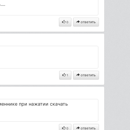
...
ответить
0
ответить
1
меннике при нажатии скачать
ответить
0