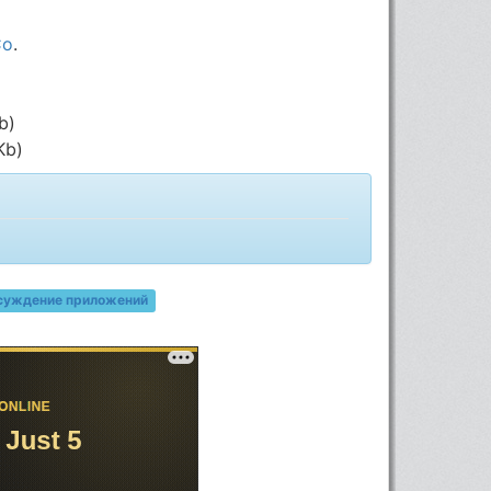
Co
.
b)
Kb)
суждение приложений