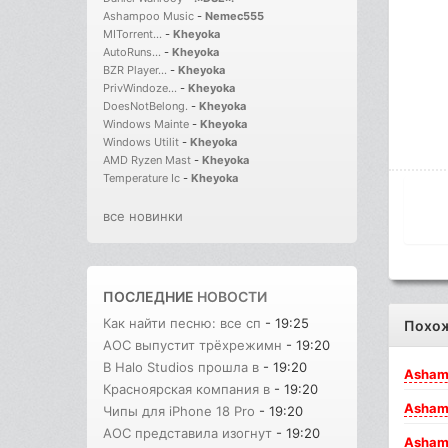
Ashampoo Music
-
Nemec555
MITorrent...
-
Kheyoka
AutoRuns...
-
Kheyoka
BZR Player...
-
Kheyoka
PrivWindoze...
-
Kheyoka
DoesNotBelong.
-
Kheyoka
Windows Mainte
-
Kheyoka
Windows Utilit
-
Kheyoka
AMD Ryzen Mast
-
Kheyoka
Temperature Ic
-
Kheyoka
все новинки
ПОСЛЕДНИЕ
НОВОСТИ
Как найти песню: все сп
- 19:25
Похо
AOC выпустит трёхрежимн
- 19:20
В Halo Studios прошла в
- 19:20
Asham
Красноярская компания в
- 19:20
Asham
Чипы для iPhone 18 Pro
- 19:20
AOC представила изогнут
- 19:20
Asham