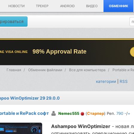
НОВОСТИ
ТРЕКЕР
ANDROID
ВИДЕО
ОБМЕННИК
рироваться
Главная
Обменник файлами
Все для компьютера
Portable и 
категории
|
RSS
poo WinOptimizer 29 29.0.0
ortable и RePack софт
Nemec555
(
Старпер
) Реп.
790
-
/
+
Ashampoo WinOptimizer
- новая 
оптимизировать операционную сис