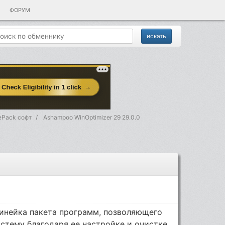
ФОРУМ
RePack софт
Ashampoo WinOptimizer 29 29.0.0
линейка пакета программ, позволяющего
тему благодаря ее настройке и очистке.