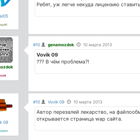
Ребят, уж легче некуда лицензию ставить.
ai05
ющий
#10
genamozdok
10 марта 2013
Vovik 09
??? В чём проблема?!
ozdok
сэй
#10
Vovik 09
10 марта 2013
Автор перезалей лекарство, на файлооб
открывается страница wap сайта.
k 09
ожил