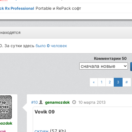
ck Rx Professional
Portable и RePack софт
 находятся
0. За сутки здесь
было
0
человек
Комментарии 50
«
1
2
3
#
#10
genamozdok
10 марта 2013
Vovik 09
ozdok
скрин
(57 Kb)
сэй