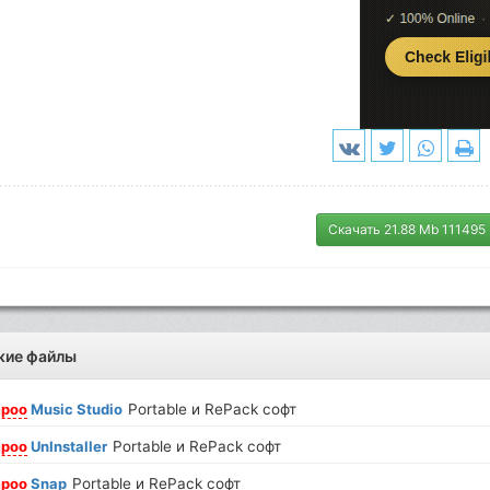
Скачать 21.88 Mb 111495
жие файлы
poo
Music Studio
Portable и RePack софт
poo
UnInstaller
Portable и RePack софт
poo
Snap
Portable и RePack софт