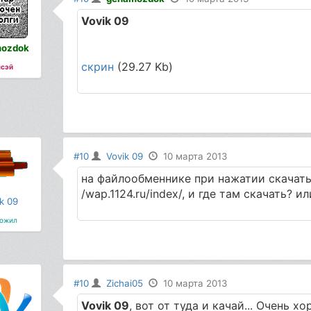
Vovik 09
ozdok
скрин
(29.27 Kb)
сэй
#10
Vovik 09
10 марта 2013
на файлообменнике при нажатии скачать
/wap.1124.ru/index/, и где там скачать? и
k 09
ожил
#10
Zichai05
10 марта 2013
Vovik 09
, вот от туда и качай... Очень х