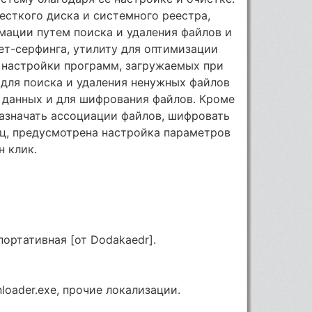
сткого диска и системного реестра,
мации путем поиска и удаления файлов и
ет-cepфингa, утилиту для оптимизации
я настройки программ, загружаемых при
 для поиска и удаления ненужных файлов
я данных и для шифрования файлов. Кроме
назначать ассоциации файлов, шифровать
ц, предусмотрена настройка параметров
н клик.
портативная [от Dodakaedr].
wnloader.exe, прочие локализации.