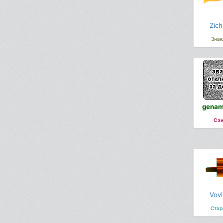
Zich
Зна
genam
Сэн
Vovi
Стар