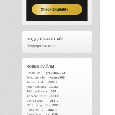
ПОДДЕРЖАТЬ САЙТ
Поддержать сайт
НОВЫЕ ФАЙЛЫ
Chromium...
-
gr429842534
Telegram + Por
-
Nemec555
Iberian - Hidd
-
.::DSE::.
Armin van Buur
-
.::DSE::.
ReOrder & Kali
-
.::DSE::.
Indecent Noise
-
.::DSE::.
David Surok -
-
.::DSE::.
ED-SUNday - Ti
-
.::DSE::.
Claas Inc. - Z
-
.::DSE::.
Daniel Wanrooy
-
.::DSE::.