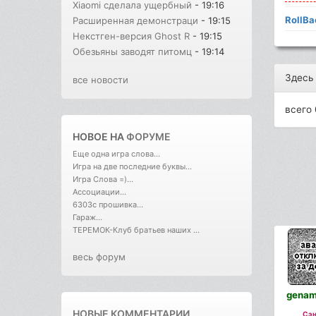
Xiaomi сделала ущербный
- 19:16
RollBa
Расширенная демонстраци
- 19:15
Некстген-версия Ghost R
- 19:15
Обезьяны заводят питомц
- 19:14
Здесь
все новости
всего 
НОВОЕ НА
ФОРУМЕ
Еще одна игра слова...
Игра на две последние буквы...
Игра Слова =)...
Ассоциации...
6303с прошивка...
Гараж...
ТЕРЕМОК-Клуб братьев наших ...
весь форум
genam
НОВЫЕ КОММЕНТАРИИ
Сэн