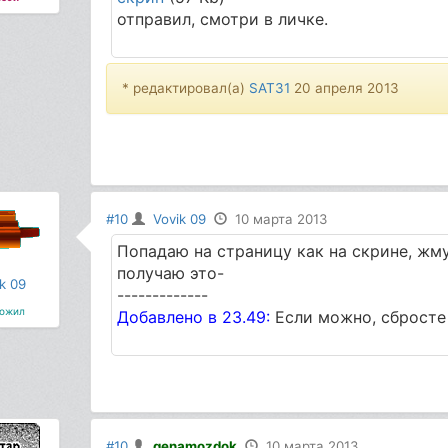
отправил, смотри в личке.
* редактировал(а)
SAT31
20 апреля 2013
#10
Vovik 09
10 марта 2013
Попадаю на страницу как на скрине, жму
получаю это-
k 09
-------------
ожил
Добавлено в 23.49:
Если можно, сбросте 
#10
genamozdok
10 марта 2013