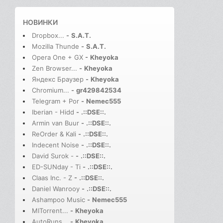
НОВИНКИ
Dropbox...
-
S.A.T.
Mozilla Thunde
-
S.A.T.
Opera One + GX
-
Kheyoka
Zen Browser...
-
Kheyoka
Яндекс Браузер
-
Kheyoka
Chromium...
-
gr429842534
Telegram + Por
-
Nemec555
Iberian - Hidd
-
.::DSE::.
Armin van Buur
-
.::DSE::.
ReOrder & Kali
-
.::DSE::.
Indecent Noise
-
.::DSE::.
David Surok -
-
.::DSE::.
ED-SUNday - Ti
-
.::DSE::.
Claas Inc. - Z
-
.::DSE::.
Daniel Wanrooy
-
.::DSE::.
Ashampoo Music
-
Nemec555
MITorrent...
-
Kheyoka
AutoRuns...
-
Kheyoka