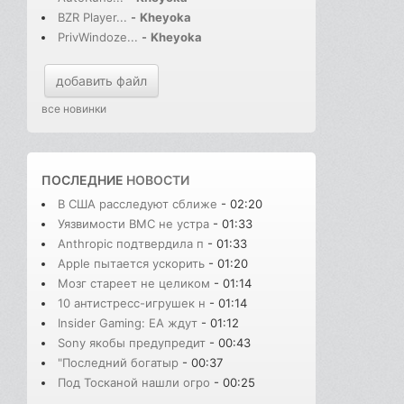
BZR Player...
-
Kheyoka
PrivWindoze...
-
Kheyoka
добавить файл
все новинки
ПОСЛЕДНИЕ
НОВОСТИ
В США расследуют сближе
- 02:20
Уязвимости BMC не устра
- 01:33
Anthropic подтвердила п
- 01:33
Apple пытается ускорить
- 01:20
Мозг стареет не целиком
- 01:14
10 антистресс-игрушек н
- 01:14
Insider Gaming: EA ждут
- 01:12
Sony якобы предупредит
- 00:43
"Последний богатыр
- 00:37
Под Тосканой нашли огро
- 00:25