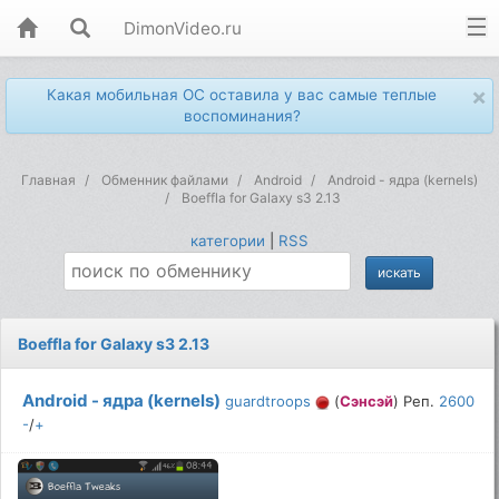
DimonVideo.ru
×
Какая мобильная ОС оставила у вас самые теплые
воспоминания?
Главная
Обменник файлами
Android
Android - ядра (kernels)
Boeffla for Galaxy s3 2.13
категории
|
RSS
Boeffla for Galaxy s3 2.13
Android - ядра (kernels)
guardtroops
(
Сэнсэй
) Реп.
2600
-
/
+