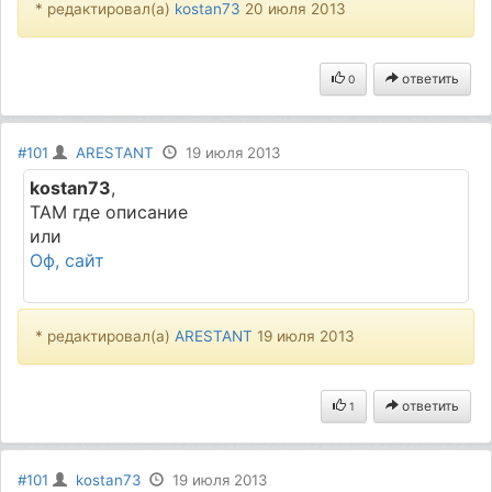
* редактировал(а)
kostan73
20 июля 2013
ответить
0
#101
ARESTANT
19 июля 2013
kostan73
,
ТАМ где описание
или
Оф, сайт
* редактировал(а)
ARESTANT
19 июля 2013
ответить
1
#101
kostan73
19 июля 2013