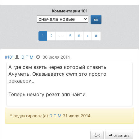
Комментарии 101
1
2
--
5
6
»
#
#101
D T M
30 июля 2014
А где свм взять через который ставить
Ачуметь. Оказывается cwm это просто
рекавери..
Теперь немогу резет апп найти
* редактировал(а)
D T M
31 июля 2014
ответить
0