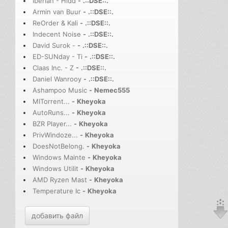
Iberian - Hidd
-
.::DSE::.
Armin van Buur
-
.::DSE::.
ReOrder & Kali
-
.::DSE::.
Indecent Noise
-
.::DSE::.
David Surok -
-
.::DSE::.
ED-SUNday - Ti
-
.::DSE::.
Claas Inc. - Z
-
.::DSE::.
Daniel Wanrooy
-
.::DSE::.
Ashampoo Music
-
Nemec555
MITorrent...
-
Kheyoka
AutoRuns...
-
Kheyoka
BZR Player...
-
Kheyoka
PrivWindoze...
-
Kheyoka
DoesNotBelong.
-
Kheyoka
Windows Mainte
-
Kheyoka
Windows Utilit
-
Kheyoka
AMD Ryzen Mast
-
Kheyoka
Temperature Ic
-
Kheyoka
добавить файл