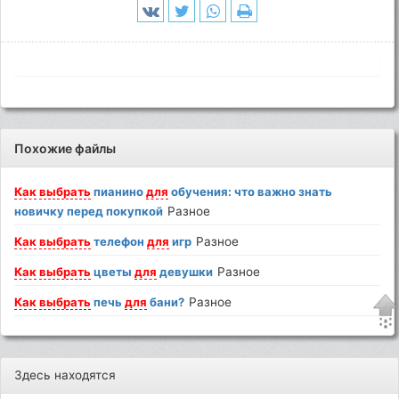
Похожие файлы
Как
выбрать
пианино
для
обучения: что важно знать
новичку перед покупкой
Разное
Как
выбрать
телефон
для
игр
Разное
Как
выбрать
цветы
для
девушки
Разное
Как
выбрать
печь
для
бани?
Разное
Здесь находятся