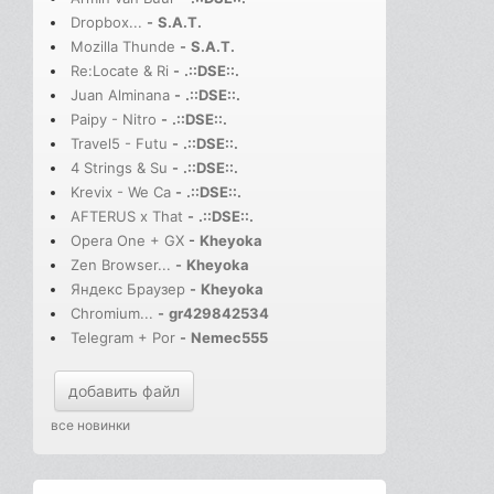
Dropbox...
-
S.A.T.
Mozilla Thunde
-
S.A.T.
Re:Locate & Ri
-
.::DSE::.
Juan Alminana
-
.::DSE::.
Paipy - Nitro
-
.::DSE::.
Travel5 - Futu
-
.::DSE::.
4 Strings & Su
-
.::DSE::.
Krevix - We Ca
-
.::DSE::.
AFTERUS x That
-
.::DSE::.
Opera One + GX
-
Kheyoka
Zen Browser...
-
Kheyoka
Яндекс Браузер
-
Kheyoka
Chromium...
-
gr429842534
Telegram + Por
-
Nemec555
добавить файл
все новинки