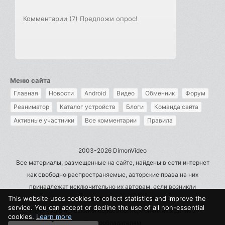
Комментарии (7)
Предложи опрос!
Меню сайта
Главная
Новости
Android
Видео
Обменник
Форум
Реаниматор
Каталог устройств
Блоги
Команда сайта
Активные участники
Все комментарии
Правила
2003-2026 DimonVideo
Все материалы, размещенные на сайте, найдены в сети интернет
как свободно распространяемые, авторские права на них
принадлежат исключительно их авторам, если возникли
This website uses cookies to collect statistics and improve the
претензии - пишите на admin@dimonvideo.ru
service. You can accept or decline the use of all non-essential
Политика в отношении обработки персональных данных
cookies.
Learn more
Правообладателям