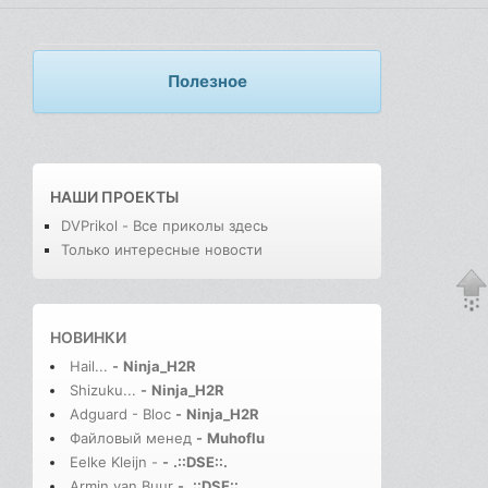
Полезное
НАШИ ПРОЕКТЫ
DVPrikol - Все приколы здесь
Только интересные новости
НОВИНКИ
Hail...
-
Ninja_H2R
Shizuku...
-
Ninja_H2R
Adguard - Bloc
-
Ninja_H2R
Файловый менед
-
Muhoflu
Eelke Kleijn -
-
.::DSE::.
Armin van Buur
-
.::DSE::.