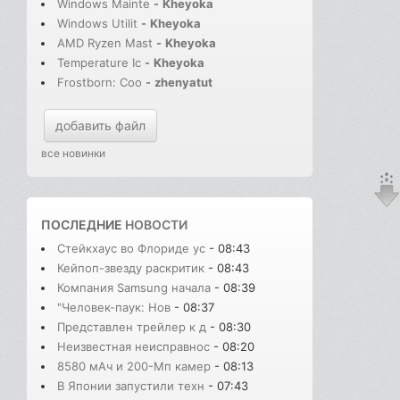
Windows Mainte
-
Kheyoka
Windows Utilit
-
Kheyoka
AMD Ryzen Mast
-
Kheyoka
Temperature Ic
-
Kheyoka
Frostborn: Coo
-
zhenyatut
добавить файл
все новинки
ПОСЛЕДНИЕ
НОВОСТИ
Стейкхаус во Флориде ус
- 08:43
Кейпоп-звезду раскритик
- 08:43
Компания Samsung начала
- 08:39
"Человек-паук: Нов
- 08:37
Представлен трейлер к д
- 08:30
Неизвестная неисправнос
- 08:20
8580 мАч и 200-Мп камер
- 08:13
В Японии запустили техн
- 07:43