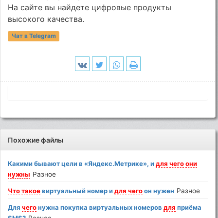
На сайте вы найдете цифровые продукты
высокого качества.
Чат в Telegram
Похожие файлы
Какими бывают цели в «Яндекс.Метрике», и
для
чего
они
нужны
Разное
Что
такое
виртуальный номер и
для
чего
он нужен
Разное
Для
чего
нужна покупка виртуальных номеров
для
приёма