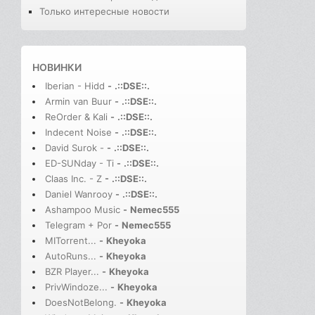
Только интересные новости
НОВИНКИ
Iberian - Hidd
-
.::DSE::.
Armin van Buur
-
.::DSE::.
ReOrder & Kali
-
.::DSE::.
Indecent Noise
-
.::DSE::.
David Surok -
-
.::DSE::.
ED-SUNday - Ti
-
.::DSE::.
Claas Inc. - Z
-
.::DSE::.
Daniel Wanrooy
-
.::DSE::.
Ashampoo Music
-
Nemec555
Telegram + Por
-
Nemec555
MITorrent...
-
Kheyoka
AutoRuns...
-
Kheyoka
BZR Player...
-
Kheyoka
PrivWindoze...
-
Kheyoka
DoesNotBelong.
-
Kheyoka