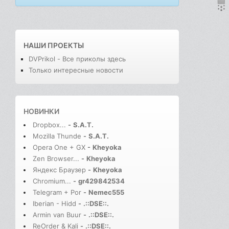
НАШИ ПРОЕКТЫ
DVPrikol - Все приколы здесь
Только интересные новости
НОВИНКИ
Dropbox...
-
S.A.T.
Mozilla Thunde
-
S.A.T.
Opera One + GX
-
Kheyoka
Zen Browser...
-
Kheyoka
Яндекс Браузер
-
Kheyoka
Chromium...
-
gr429842534
Telegram + Por
-
Nemec555
Iberian - Hidd
-
.::DSE::.
Armin van Buur
-
.::DSE::.
ReOrder & Kali
-
.::DSE::.