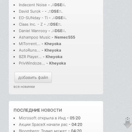
Indecent Noise
-
.::DSE::.
David Surok -
-
.::DSE::.
ED-SUNday - Ti
-
.::DSE::.
Claas Inc. - Z
-
.::DSE::.
Daniel Wanrooy
-
.::DSE::.
Ashampoo Music
-
Nemec555
MITorrent...
-
Kheyoka
AutoRuns...
-
Kheyoka
BZR Player...
-
Kheyoka
PrivWindoze...
-
Kheyoka
добавить файл
все новинки
ПОСЛЕДНИЕ
НОВОСТИ
Microsoft открыла в Инд
- 05:20
Акции SpaceX начали рас
- 04:20
Bloomberg: Трамп может
- 04:20