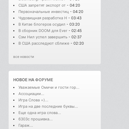
США запретят экспорт от
- 04:20
Первоначальные инвестиц
- 04:20
Чудовищная разработка H
- 03:43
В Китае блогеров осудил
- 03:20
В сборник DOOM для Ever
- 02:45
Сэм Нил успел завершить
- 02:37
В США расследуют сближе
- 02:20
все новости
НОВОЕ НА
ФОРУМЕ
Уважаемые Омичи и гости гор...
Ассоциации...
Игра Слова =)...
Игра на две последние буквы...
Еще одна игра слова...
6303с прошивка...
Гараж...