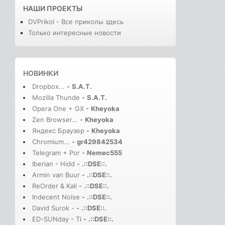
НАШИ ПРОЕКТЫ
DVPrikol - Все приколы здесь
Только интересные новости
НОВИНКИ
Dropbox...
-
S.A.T.
Mozilla Thunde
-
S.A.T.
Opera One + GX
-
Kheyoka
Zen Browser...
-
Kheyoka
Яндекс Браузер
-
Kheyoka
Chromium...
-
gr429842534
Telegram + Por
-
Nemec555
Iberian - Hidd
-
.::DSE::.
Armin van Buur
-
.::DSE::.
ReOrder & Kali
-
.::DSE::.
Indecent Noise
-
.::DSE::.
David Surok -
-
.::DSE::.
ED-SUNday - Ti
-
.::DSE::.