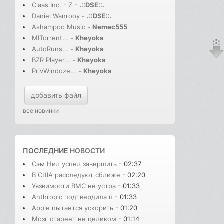
Claas Inc. - Z
-
.::DSE::.
Daniel Wanrooy
-
.::DSE::.
Ashampoo Music
-
Nemec555
MITorrent...
-
Kheyoka
AutoRuns...
-
Kheyoka
BZR Player...
-
Kheyoka
PrivWindoze...
-
Kheyoka
добавить файл
все новинки
ПОСЛЕДНИЕ
НОВОСТИ
Сэм Нил успел завершить
- 02:37
В США расследуют сближе
- 02:20
Уязвимости BMC не устра
- 01:33
Anthropic подтвердила п
- 01:33
Apple пытается ускорить
- 01:20
Мозг стареет не целиком
- 01:14