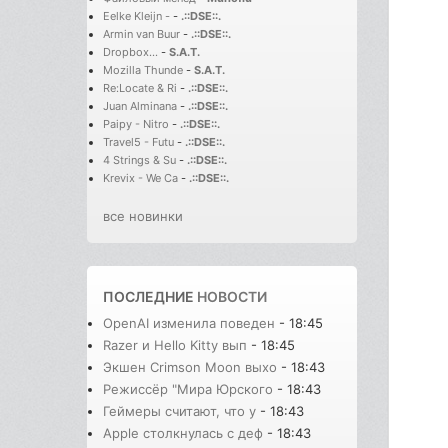
Eelke Kleijn -
-
.::DSE::.
Armin van Buur
-
.::DSE::.
Dropbox...
-
S.A.T.
Mozilla Thunde
-
S.A.T.
Re:Locate & Ri
-
.::DSE::.
Juan Alminana
-
.::DSE::.
Paipy - Nitro
-
.::DSE::.
Travel5 - Futu
-
.::DSE::.
4 Strings & Su
-
.::DSE::.
Krevix - We Ca
-
.::DSE::.
все новинки
ПОСЛЕДНИЕ
НОВОСТИ
OpenAI изменила поведен
- 18:45
Razer и Hello Kitty вып
- 18:45
Экшен Crimson Moon выхо
- 18:43
Режиссёр "Мира Юрского
- 18:43
Геймеры считают, что у
- 18:43
Apple столкнулась с деф
- 18:43