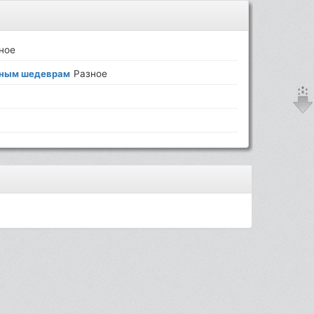
ное
нным шедеврам
Разное