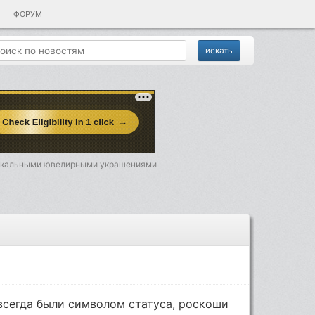
ФОРУМ
никальными ювелирными украшениями
всегда были символом статуса, роскоши