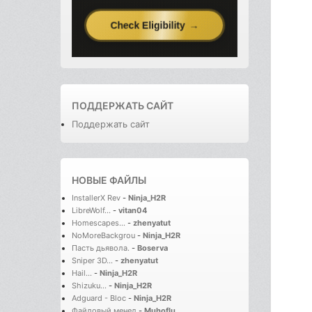
ПОДДЕРЖАТЬ САЙТ
Поддержать сайт
НОВЫЕ ФАЙЛЫ
InstallerX Rev
-
Ninja_H2R
LibreWolf...
-
vitan04
Homescapes...
-
zhenyatut
NoMoreBackgrou
-
Ninja_H2R
Пасть дьявола.
-
Boserva
Sniper 3D...
-
zhenyatut
Hail...
-
Ninja_H2R
Shizuku...
-
Ninja_H2R
Adguard - Bloc
-
Ninja_H2R
Файловый менед
-
Muhoflu