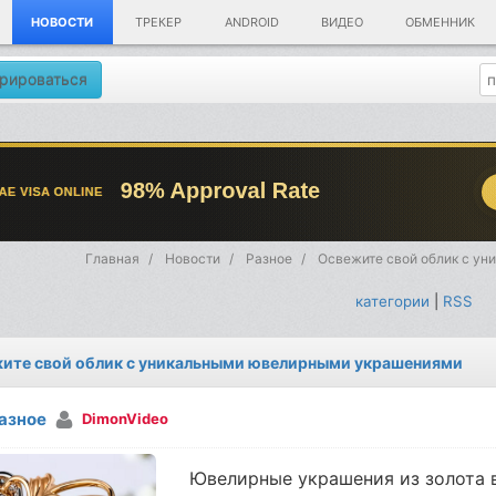
НОВОСТИ
ТРЕКЕР
ANDROID
ВИДЕО
ОБМЕННИК
рироваться
Главная
Новости
Разное
Освежите свой облик с у
категории
|
RSS
ите свой облик с уникальными ювелирными украшениями
азное
DimonVideo
Ювелирные украшения из золота 