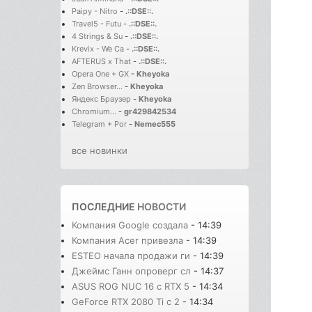
Paipy - Nitro
-
.::DSE::.
Travel5 - Futu
-
.::DSE::.
4 Strings & Su
-
.::DSE::.
Krevix - We Ca
-
.::DSE::.
AFTERUS x That
-
.::DSE::.
Opera One + GX
-
Kheyoka
Zen Browser...
-
Kheyoka
Яндекс Браузер
-
Kheyoka
Chromium...
-
gr429842534
Telegram + Por
-
Nemec555
все новинки
ПОСЛЕДНИЕ
НОВОСТИ
Компания Google создала
- 14:39
Компания Acer привезла
- 14:39
ESTEO начала продажи ги
- 14:39
Джеймс Ганн опроверг сл
- 14:37
ASUS ROG NUC 16 с RTX 5
- 14:34
GeForce RTX 2080 Ti с 2
- 14:34