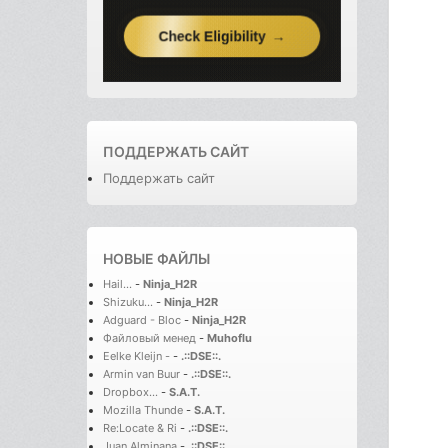
ПОДДЕРЖАТЬ САЙТ
Поддержать сайт
НОВЫЕ ФАЙЛЫ
Hail...
-
Ninja_H2R
Shizuku...
-
Ninja_H2R
Adguard - Bloc
-
Ninja_H2R
Файловый менед
-
Muhoflu
Eelke Kleijn -
-
.::DSE::.
Armin van Buur
-
.::DSE::.
Dropbox...
-
S.A.T.
Mozilla Thunde
-
S.A.T.
Re:Locate & Ri
-
.::DSE::.
Juan Alminana
-
.::DSE::.