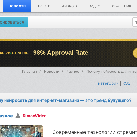
НОВОСТИ
ТРЕКЕР
ANDROID
ВИДЕО
ОБМЕННИК
рироваться
Главная
Новости
Разное
Почему нейросеть для инте
категории
|
RSS
у нейросеть для интернет-магазина — это тренд будущего?
азное
DimonVideo
Современные технологии стремит