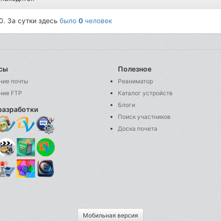
0. За сутки здесь
было
0
человек
сы
Полезное
ние почты
Реаниматор
ние FTP
Каталог устройств
Блоги
разработки
Поиск участников
Доска почета
Мобильная версия