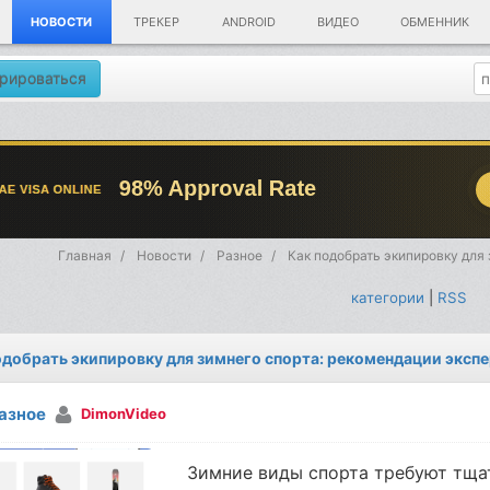
НОВОСТИ
ТРЕКЕР
ANDROID
ВИДЕО
ОБМЕННИК
рироваться
Главная
Новости
Разное
Как подобрать экипировку для
категории
|
RSS
одобрать экипировку для зимнего спорта: рекомендации эксп
азное
DimonVideo
Зимние виды спорта требуют тщат