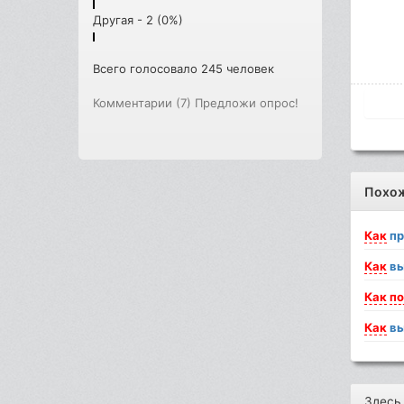
Другая - 2 (0%)
Всего голосовало 245 человек
Комментарии (7)
Предложи опрос!
Похо
Как
пр
Как
вы
Как
п
Как
вы
Здесь