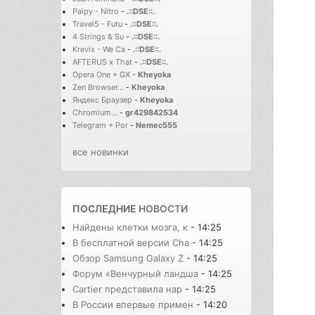
Paipy - Nitro
-
.::DSE::.
Travel5 - Futu
-
.::DSE::.
4 Strings & Su
-
.::DSE::.
Krevix - We Ca
-
.::DSE::.
AFTERUS x That
-
.::DSE::.
Opera One + GX
-
Kheyoka
Zen Browser...
-
Kheyoka
Яндекс Браузер
-
Kheyoka
Chromium...
-
gr429842534
Telegram + Por
-
Nemec555
все новинки
ПОСЛЕДНИЕ
НОВОСТИ
Найдены клетки мозга, к
- 14:25
В бесплатной версии Cha
- 14:25
Обзор Samsung Galaxy Z
- 14:25
Форум «Венчурный ландша
- 14:25
Cartier представила нар
- 14:25
В России впервые примен
- 14:20