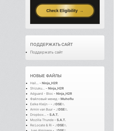
ПОДДЕРЖАТЬ САЙТ
Поддержать сайт
НОВЫЕ ФАЙЛЫ
Hail...
-
Ninja_H2R
Shizuku...
-
Ninja_H2R
Adguard - Bloc
-
Ninja_H2R
Файловый менед
-
Muhoflu
Eelke Kleijn -
-
.::DSE::.
Armin van Buur
-
.::DSE::.
Dropbox...
-
S.A.T.
Mozilla Thunde
-
S.A.T.
Re:Locate & Ri
-
.::DSE::.
Juan Alminana
-
.::DSE::.