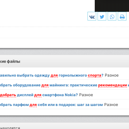
жие файлы
авильно выбрать одежду
для
горнолыжного
спорта
?
Разное
брать оборудование
для
майнинга: практические
рекомендации
одобрать
дисплей
для
смартфона Nokia?
Разное
брать парфюм
для
себя или в подарок: шаг за шагом
Разное
 находятся