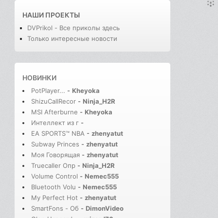
НАШИ ПРОЕКТЫ
DVPrikol - Все приколы здесь
Только интересные новости
НОВИНКИ
PotPlayer...
-
Kheyoka
ShizuCallRecor
-
Ninja_H2R
MSI Afterburne
-
Kheyoka
Интеллект из г
-
EA SPORTS™ NBA
-
zhenyatut
Subway Princes
-
zhenyatut
Моя Говорящая
-
zhenyatut
Truecaller Опр
-
Ninja_H2R
Volume Control
-
Nemec555
Bluetooth Volu
-
Nemec555
My Perfect Hot
-
zhenyatut
SmartFons - Об
-
DimonVideo