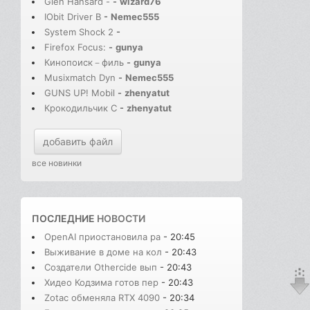
Glen Hansard -
-
wizard76
IObit Driver B
-
Nemec555
System Shock 2
-
Firefox Focus:
-
gunya
Кинопоиск－филь
-
gunya
Musixmatch Dyn
-
Nemec555
GUNS UP! Mobil
-
zhenyatut
Крокодильчик С
-
zhenyatut
добавить файл
все новинки
ПОСЛЕДНИЕ
НОВОСТИ
OpenAI приостановила ра
- 20:45
Выживание в доме на кол
- 20:43
Создатели Othercide вып
- 20:43
Хидео Кодзима готов пер
- 20:43
Zotac обменяла RTX 4090
- 20:34