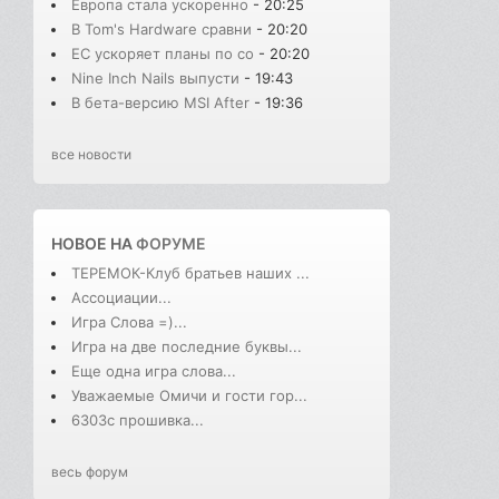
Европа стала ускоренно
- 20:25
В Tom's Hardware сравни
- 20:20
ЕС ускоряет планы по со
- 20:20
Nine Inch Nails выпусти
- 19:43
В бета-версию MSI After
- 19:36
все новости
НОВОЕ НА
ФОРУМЕ
ТЕРЕМОК-Клуб братьев наших ...
Ассоциации...
Игра Слова =)...
Игра на две последние буквы...
Еще одна игра слова...
Уважаемые Омичи и гости гор...
6303с прошивка...
весь форум