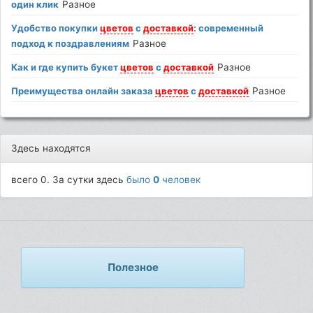
один клик
Разное
Удобство покупки
цветов
с
доставкой
: современный
подход к поздравлениям
Разное
Как и где купить букет
цветов
с
доставкой
Разное
Преимущества онлайн заказа
цветов
с
доставкой
Разное
Здесь находятся
всего 0. За сутки здесь
было
0
человек
Полезное