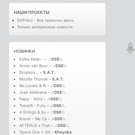
НАШИ ПРОЕКТЫ
DVPrikol - Все приколы здесь
Только интересные новости
НОВИНКИ
Eelke Kleijn -
-
.::DSE::.
Armin van Buur
-
.::DSE::.
Dropbox...
-
S.A.T.
Mozilla Thunde
-
S.A.T.
Re:Locate & Ri
-
.::DSE::.
Juan Alminana
-
.::DSE::.
Paipy - Nitro
-
.::DSE::.
Travel5 - Futu
-
.::DSE::.
4 Strings & Su
-
.::DSE::.
Krevix - We Ca
-
.::DSE::.
AFTERUS x That
-
.::DSE::.
Opera One + GX
-
Kheyoka