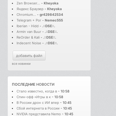
Zen Browser...
-
Kheyoka
Яндекс Браузер
-
Kheyoka
Chromium...
-
gr429842534
Telegram + Por
-
Nemec555
Iberian - Hidd
-
.::DSE::.
Armin van Buur
-
.::DSE::.
ReOrder & Kali
-
.::DSE::.
Indecent Noise
-
.::DSE::.
добавить файл
все новинки
ПОСЛЕДНИЕ
НОВОСТИ
Стало известно, когда в
- 10:58
Спин-офф «Игры в к
- 10:58
В России дрон с ИИ впер
- 10:45
Сбой интернета в России
- 10:45
NVIDIA представила Nemo
- 10:45