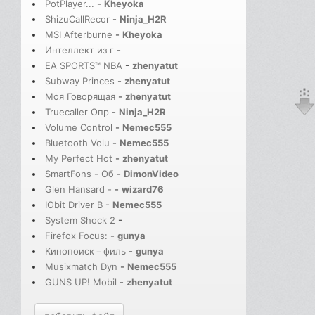
PotPlayer...
-
Kheyoka
ShizuCallRecor
-
Ninja_H2R
MSI Afterburne
-
Kheyoka
Интеллект из г
-
EA SPORTS™ NBA
-
zhenyatut
Subway Princes
-
zhenyatut
Моя Говорящая
-
zhenyatut
Truecaller Опр
-
Ninja_H2R
Volume Control
-
Nemec555
Bluetooth Volu
-
Nemec555
My Perfect Hot
-
zhenyatut
SmartFons - Об
-
DimonVideo
Glen Hansard -
-
wizard76
IObit Driver B
-
Nemec555
System Shock 2
-
Firefox Focus:
-
gunya
Кинопоиск－филь
-
gunya
Musixmatch Dyn
-
Nemec555
GUNS UP! Mobil
-
zhenyatut