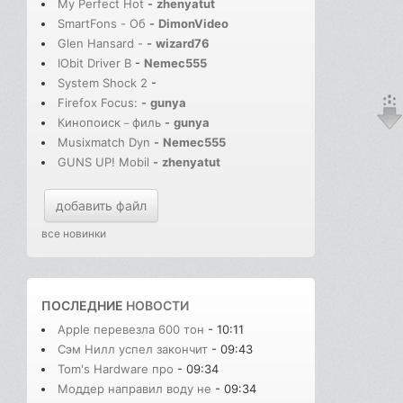
My Perfect Hot
-
zhenyatut
SmartFons - Об
-
DimonVideo
Glen Hansard -
-
wizard76
IObit Driver B
-
Nemec555
System Shock 2
-
Firefox Focus:
-
gunya
Кинопоиск－филь
-
gunya
Musixmatch Dyn
-
Nemec555
GUNS UP! Mobil
-
zhenyatut
добавить файл
все новинки
ПОСЛЕДНИЕ
НОВОСТИ
Apple перевезла 600 тон
- 10:11
Сэм Нилл успел закончит
- 09:43
Tom's Hardware про
- 09:34
Моддер направил воду не
- 09:34