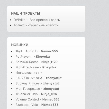
НАШИ ПРОЕКТЫ
DVPrikol - Все приколы здесь
Только интересные новости
НОВИНКИ
1by1 - Audio D
-
Nemec555
PotPlayer...
-
Kheyoka
ShizuCallRecor
-
Ninja_H2R
MSI Afterburne
-
Kheyoka
Интеллект из г
-
EA SPORTS™ NBA
-
zhenyatut
Subway Princes
-
zhenyatut
Моя Говорящая
-
zhenyatut
Truecaller Опр
-
Ninja_H2R
Volume Control
-
Nemec555
Bluetooth Volu
-
Nemec555