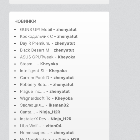
НОВИНКИ
GUNS UP! Mobil
-
zhenyatut
Крокодильчик С
-
zhenyatut
Day R Premium.
-
zhenyatut
Black Desert M
-
zhenyatut
ASUS GPUTweak
-
Kheyoka
Steam...
-
Kheyoka
Intelligent St
-
Kheyoka
Carrom Pool: D
-
zhenyatut
Robbery Bob...
-
zhenyatut
Plague Inc....
-
zhenyatut
Wagnardsoft To
-
Kheyoka
Эволюция...
-
iksman82
Canta...
-
Ninja_H2R
InstallerX Rev
-
Ninja_H2R
LibreWolf...
-
vitan04
Homescapes...
-
zhenyatut
NoMoreBackgrou
-
Ninja_H2R