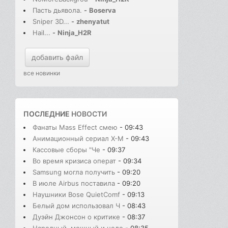
Пасть дьявола.
-
Boserva
Sniper 3D...
-
zhenyatut
Hail...
-
Ninja_H2R
добавить файл
все новинки
ПОСЛЕДНИЕ
НОВОСТИ
Фанаты Mass Effect смею
- 09:43
Анимационный сериал X-M
- 09:43
Кассовые сборы "Че
- 09:37
Во время кризиса операт
- 09:34
Samsung могла получить
- 09:20
В июле Airbus поставила
- 09:20
Наушники Bose QuietComf
- 09:13
Белый дом использовал Ч
- 08:43
Дуэйн Джонсон о критике
- 08:37