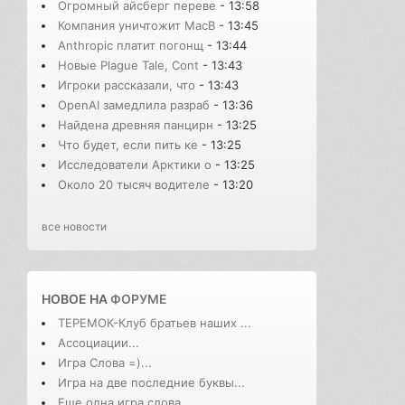
Огромный айсберг переве
- 13:58
Компания уничтожит MacB
- 13:45
Anthropic платит погонщ
- 13:44
Новые Plague Tale, Cont
- 13:43
Игроки рассказали, что
- 13:43
OpenAI замедлила разраб
- 13:36
Найдена древняя панцирн
- 13:25
Что будет, если пить ке
- 13:25
Исследователи Арктики о
- 13:25
Около 20 тысяч водителе
- 13:20
все новости
НОВОЕ НА
ФОРУМЕ
ТЕРЕМОК-Клуб братьев наших ...
Ассоциации...
Игра Слова =)...
Игра на две последние буквы...
Еще одна игра слова...