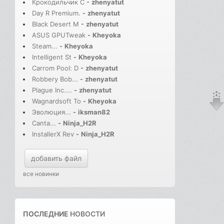
Крокодильчик С
-
zhenyatut
Day R Premium.
-
zhenyatut
Black Desert M
-
zhenyatut
ASUS GPUTweak
-
Kheyoka
Steam...
-
Kheyoka
Intelligent St
-
Kheyoka
Carrom Pool: D
-
zhenyatut
Robbery Bob...
-
zhenyatut
Plague Inc....
-
zhenyatut
Wagnardsoft To
-
Kheyoka
Эволюция...
-
iksman82
Canta...
-
Ninja_H2R
InstallerX Rev
-
Ninja_H2R
добавить файл
все новинки
ПОСЛЕДНИЕ
НОВОСТИ