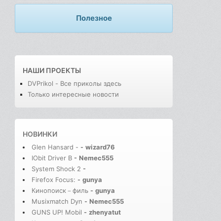
Полезное
НАШИ ПРОЕКТЫ
DVPrikol - Все приколы здесь
Только интересные новости
НОВИНКИ
Glen Hansard -
-
wizard76
IObit Driver B
-
Nemec555
System Shock 2
-
Firefox Focus:
-
gunya
Кинопоиск－филь
-
gunya
Musixmatch Dyn
-
Nemec555
GUNS UP! Mobil
-
zhenyatut