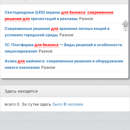
Светодиодные (LED) экраны
для
бизнеса
:
современное
решение
для
презентаций и рекламы
Разное
Современные решения
для
хранения личных вещей в
условиях городской среды
Разное
1С: Платформа
для
бизнеса
— Виды решений и особенности
лицензирования
Разное
Асики
для
майнинга: современные решения и оборудование
нового поколения
Разное
Здесь находятся
всего 0. За сутки здесь
было
0
человек