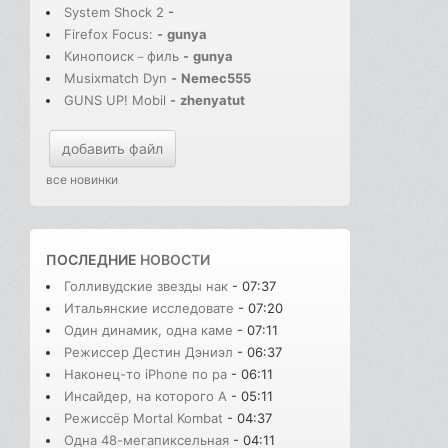
System Shock 2
-
Firefox Focus:
-
gunya
Кинопоиск－филь
-
gunya
Musixmatch Dyn
-
Nemec555
GUNS UP! Mobil
-
zhenyatut
добавить файл
все новинки
ПОСЛЕДНИЕ
НОВОСТИ
Голливудские звезды нак
- 07:37
Итальянские исследовате
- 07:20
Один динамик, одна каме
- 07:11
Режиссер Дестин Дэниэл
- 06:37
Наконец-то iPhone по ра
- 06:11
Инсайдер, на которого A
- 05:11
Режиссёр Mortal Kombat
- 04:37
Одна 48-мегапиксельная
- 04:11