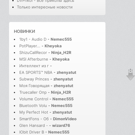
DVPrikol - Все приколы здесь
Только интересные новости
НОВИНКИ
1by1 - Audio D
-
Nemec555
PotPlayer...
-
Kheyoka
ShizuCallRecor
-
Ninja_H2R
MSI Afterburne
-
Kheyoka
Интеллект из г
-
EA SPORTS™ NBA
-
zhenyatut
Subway Princes
-
zhenyatut
Моя Говорящая
-
zhenyatut
Truecaller Опр
-
Ninja_H2R
Volume Control
-
Nemec555
Bluetooth Volu
-
Nemec555
My Perfect Hot
-
zhenyatut
SmartFons - Об
-
DimonVideo
Glen Hansard -
-
wizard76
IObit Driver B
-
Nemec555