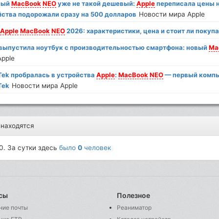
вый
MacBook
NEO
уже не такой дешевый:
Apple
переписала цены 
йства подорожали сразу на 500 долларов
Новости мира Apple
р
Apple
MacBook
NEO
2026: характеристики, цена и стоит ли покуп
выпустила ноутбук с производительностью смартфона: новый
Ma
Apple
Tek пробралась в устройства
Apple
:
MacBook
NEO
— первый комп
Tek
Новости мира Apple
 находятся
0. За сутки здесь
было
0
человек
сы
Полезное
ние почты
Реаниматор