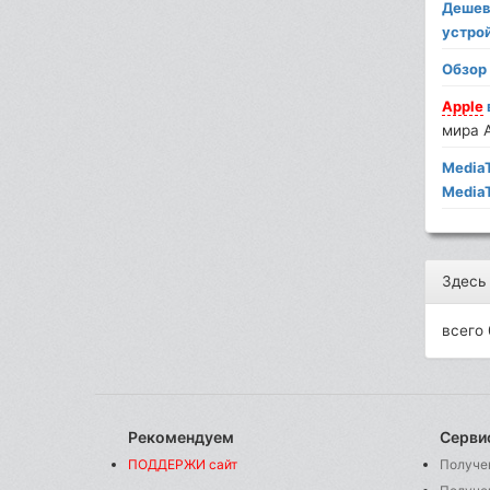
Деше
устро
Обзо
Apple
мира 
Media
Media
Здесь
всего 
Рекомендуем
Серви
ПОДДЕРЖИ сайт
Получе