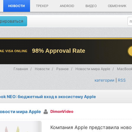
НОВОСТИ
ТРЕКЕР
ANDROID
ВИДЕО
ОБМЕННИК
рироваться
Главная
Новости
Разное
Новости мира Apple
MacBook
категории
|
RSS
ok NEO: бюджетный вход в экосистему Apple
овости мира Apple
DimonVideo
Компания Apple представила нов