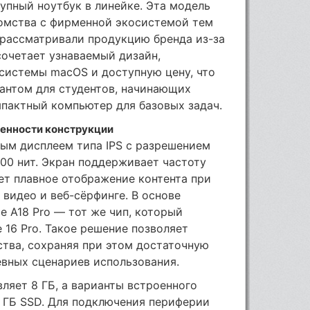
упный ноутбук в линейке. Эта модель
омства с фирменной экосистемой тем
 рассматривали продукцию бренда из-за
сочетает узнаваемый дизайн,
системы macOS и доступную цену, что
антом для студентов, начинающих
мпактный компьютер для базовых задач.
бенности конструкции
ым дисплеем типа IPS с разрешением
00 нит. Экран поддерживает частоту
ает плавное отображение контента при
 видео и веб-сёрфинге. В основе
e A18 Pro — тот же чип, который
 16 Pro. Такое решение позволяет
тва, сохраняя при этом достаточную
евных сценариев использования.
ляет 8 ГБ, а варианты встроенного
2 ГБ SSD. Для подключения периферии