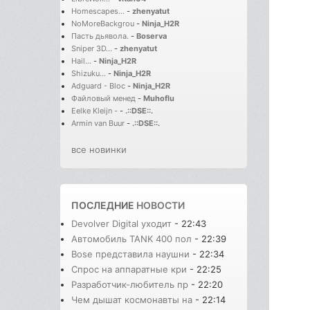
Homescapes...
-
zhenyatut
NoMoreBackgrou
-
Ninja_H2R
Пасть дьявола.
-
Boserva
Sniper 3D...
-
zhenyatut
Hail...
-
Ninja_H2R
Shizuku...
-
Ninja_H2R
Adguard - Bloc
-
Ninja_H2R
Файловый менед
-
Muhoflu
Eelke Kleijn -
-
.::DSE::.
Armin van Buur
-
.::DSE::.
все новинки
ПОСЛЕДНИЕ
НОВОСТИ
Devolver Digital уходит
- 22:43
Автомобиль TANK 400 пол
- 22:39
Bose представила наушни
- 22:34
Спрос на аппаратные кри
- 22:25
Разработчик-любитель пр
- 22:20
Чем дышат космонавты на
- 22:14