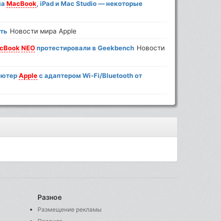
на
MacBook
, iPad и Mac Studio — некоторые
ать
Новости мира Apple
cBook
NEO
протестировали в Geekbench
Новости
ьютер
Apple
с адаптером Wi-Fi/Bluetooth от
Разное
Размещение рекламы