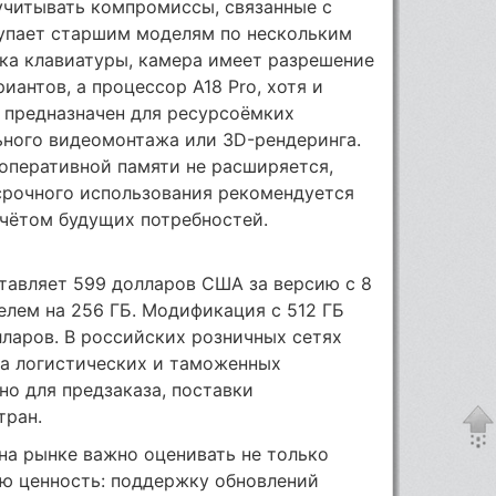
читывать компромиссы, связанные с
тупает старшим моделям по нескольким
ка клавиатуры, камера имеет разрешение
антов, а процессор A18 Pro, хотя и
е предназначен для ресурсоёмких
ного видеомонтажа или 3D-рендеринга.
 оперативной памяти не расширяется,
срочного использования рекомендуется
учётом будущих потребностей.
тавляет 599 долларов США за версию с 8
елем на 256 ГБ. Модификация с 512 ГБ
ларов. В российских розничных сетях
за логистических и таможенных
но для предзаказа, поставки
тран.
на рынке важно оценивать не только
ую ценность: поддержку обновлений