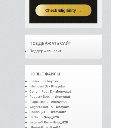
ПОДДЕРЖАТЬ САЙТ
Поддержать сайт
НОВЫЕ ФАЙЛЫ
Steam...
-
Kheyoka
Intelligent St
-
Kheyoka
Carrom Pool: D
-
zhenyatut
Robbery Bob...
-
zhenyatut
Plague Inc....
-
zhenyatut
Wagnardsoft To
-
Kheyoka
Эволюция...
-
iksman82
Canta...
-
Ninja_H2R
InstallerX Rev
-
Ninja_H2R
LibreWolf...
-
vitan04