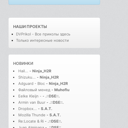
НАШИ ПРОЕКТЫ
DVPrikol - Все приколы здесь
Только интересные новости
НОВИНКИ
Hail...
-
Ninja_H2R
Shizuku...
-
Ninja_H2R
Adguard - Bloc
-
Ninja_H2R
Файловый менед
-
Muhoflu
Eelke Kleijn -
-
.::DSE::.
Armin van Buur
-
.::DSE::.
Dropbox...
-
S.A.T.
Mozilla Thunde
-
S.A.T.
Re:Locate & Ri
-
.::DSE::.
Juan Alminana
-
.::DSE::.