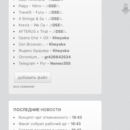
Paipy - Nitro
-
.::DSE::.
Travel5 - Futu
-
.::DSE::.
4 Strings & Su
-
.::DSE::.
Krevix - We Ca
-
.::DSE::.
AFTERUS x That
-
.::DSE::.
Opera One + GX
-
Kheyoka
Zen Browser...
-
Kheyoka
Яндекс Браузер
-
Kheyoka
Chromium...
-
gr429842534
Telegram + Por
-
Nemec555
добавить файл
все новинки
ПОСЛЕДНИЕ
НОВОСТИ
Концепт-арт отмененного
- 16:43
Фанат собрал рабочий де
- 16:43
Capcom показала в новом
- 16:43