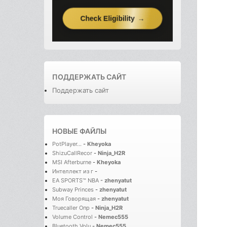
ПОДДЕРЖАТЬ САЙТ
Поддержать сайт
НОВЫЕ ФАЙЛЫ
PotPlayer...
-
Kheyoka
ShizuCallRecor
-
Ninja_H2R
MSI Afterburne
-
Kheyoka
Интеллект из г
-
EA SPORTS™ NBA
-
zhenyatut
Subway Princes
-
zhenyatut
Моя Говорящая
-
zhenyatut
Truecaller Опр
-
Ninja_H2R
Volume Control
-
Nemec555
Bluetooth Volu
-
Nemec555