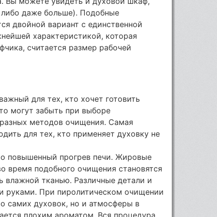
а. Вы можете увидеть и духовой шкаф,
либо даже больше). Подобные
тся двойной вариант с единственной
жнейшей характеристикой, которая
фчика, считается размер рабочей
важный для тех, кто хочет готовить
сто могут забыть при выборе
 разных методов очищения. Самая
дить для тех, кто применяет духовку не
то повышенный прогрев печи. Жировые
во время подобного очищения становятся
ть влажной тканью. Различные детали и
и руками. При пиролитическом очищении
о самих духовок, но и атмосферы в
ается плохим ароматом. Вся процедура,