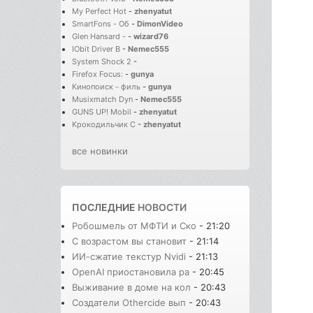
My Perfect Hot
-
zhenyatut
SmartFons - Об
-
DimonVideo
Glen Hansard -
-
wizard76
IObit Driver B
-
Nemec555
System Shock 2
-
Firefox Focus:
-
gunya
Кинопоиск－филь
-
gunya
Musixmatch Dyn
-
Nemec555
GUNS UP! Mobil
-
zhenyatut
Крокодильчик С
-
zhenyatut
все новинки
ПОСЛЕДНИЕ
НОВОСТИ
Робошмель от МФТИ и Ско
- 21:20
С возрастом вы становит
- 21:14
ИИ-сжатие текстур Nvidi
- 21:13
OpenAI приостановила ра
- 20:45
Выживание в доме на кол
- 20:43
Создатели Othercide вып
- 20:43