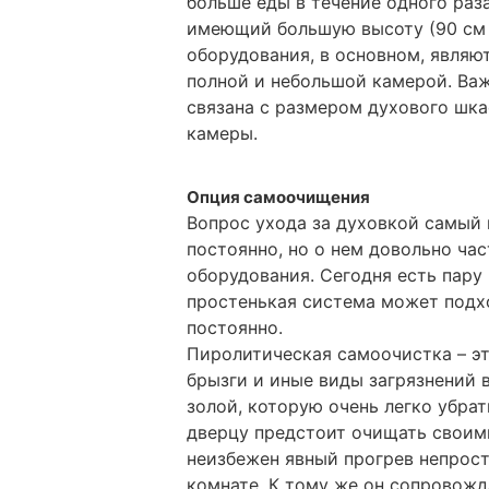
больше еды в течение одного раз
имеющий большую высоту (90 см 
оборудования, в основном, являю
полной и небольшой камерой. Ва
связана с размером духового шка
камеры.
Опция самоочищения
Вопрос ухода за духовкой самый 
постоянно, но о нем довольно ча
оборудования. Сегодня есть пару
простенькая система может подхо
постоянно.
Пиролитическая самоочистка – э
брызги и иные виды загрязнений 
золой, которую очень легко убра
дверцу предстоит очищать своим
неизбежен явный прогрев непрост
комнате. К тому же он сопровожд