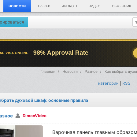
НОВОСТИ
ТРЕКЕР
ANDROID
ВИДЕО
ОБМЕННИК
рироваться
Главная
Новости
Разное
Как выбрать духо
категории
|
RSS
ыбрать духовой шкаф: основные правила
азное
DimonVideo
Варочная панель главным образо