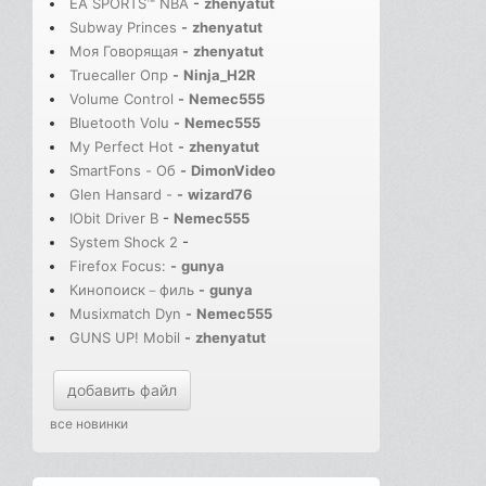
EA SPORTS™ NBA
-
zhenyatut
Subway Princes
-
zhenyatut
Моя Говорящая
-
zhenyatut
Truecaller Опр
-
Ninja_H2R
Volume Control
-
Nemec555
Bluetooth Volu
-
Nemec555
My Perfect Hot
-
zhenyatut
SmartFons - Об
-
DimonVideo
Glen Hansard -
-
wizard76
IObit Driver B
-
Nemec555
System Shock 2
-
Firefox Focus:
-
gunya
Кинопоиск－филь
-
gunya
Musixmatch Dyn
-
Nemec555
GUNS UP! Mobil
-
zhenyatut
добавить файл
все новинки