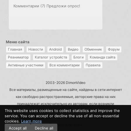
Комментарии (7)
Предложи опрос!
Меню сайта
Главная
Новости
Android
Видео
Обменник
Форум
Реаниматор
Каталог устройств
Блоги
Команда сайта
Активные участники
Все комментарии
Правила
2003-2026 DimonVideo
Все материалы, размещенные на сайте, найдены в сети интернет
как свободно распространяемые, авторские права на них
принадлежат исключительно их авторам, если возникли
This website uses cookies to collect statistics and improve the
претензии - пишите на admin@dimonvideo.ru
service. You can accept or decline the use of all non-essential
Политика в отношении обработки персональных данных
cookies.
Learn more
Правообладателям
Accept all
Decline all