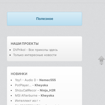
Полезное
НАШИ ПРОЕКТЫ
DVPrikol - Все приколы здесь
Только интересные новости
НОВИНКИ
1by1 - Audio D
-
Nemec555
PotPlayer...
-
Kheyoka
ShizuCallRecor
-
Ninja_H2R
MSI Afterburne
-
Kheyoka
Интеллект из г
-