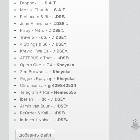
Dropbox...
-
S.A.T.
Mozilla Thunde
-
S.A.T.
Re:Locate & Ri
-
.::DSE::.
Juan Alminana
-
.::DSE::.
Paipy - Nitro
-
.::DSE::.
Travel5 - Futu
-
.::DSE::.
4 Strings & Su
-
.::DSE::.
Krevix - We Ca
-
.::DSE::.
AFTERUS x That
-
.::DSE::.
Opera One + GX
-
Kheyoka
Zen Browser...
-
Kheyoka
Яндекс Браузер
-
Kheyoka
Chromium...
-
gr429842534
Telegram + Por
-
Nemec555
Iberian - Hidd
-
.::DSE::.
Armin van Buur
-
.::DSE::.
ReOrder & Kali
-
.::DSE::.
Indecent Noise
-
.::DSE::.
добавить файл