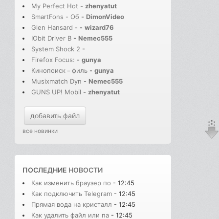
My Perfect Hot
-
zhenyatut
SmartFons - Об
-
DimonVideo
Glen Hansard -
-
wizard76
IObit Driver B
-
Nemec555
System Shock 2
-
Firefox Focus:
-
gunya
Кинопоиск－филь
-
gunya
Musixmatch Dyn
-
Nemec555
GUNS UP! Mobil
-
zhenyatut
добавить файл
все новинки
ПОСЛЕДНИЕ
НОВОСТИ
Как изменить браузер по
- 12:45
Как подключить Telegram
- 12:45
Прямая вода на кристалл
- 12:45
Как удалить файл или па
- 12:45