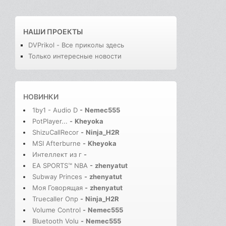
НАШИ ПРОЕКТЫ
DVPrikol - Все приколы здесь
Только интересные новости
НОВИНКИ
1by1 - Audio D
-
Nemec555
PotPlayer...
-
Kheyoka
ShizuCallRecor
-
Ninja_H2R
MSI Afterburne
-
Kheyoka
Интеллект из г
-
EA SPORTS™ NBA
-
zhenyatut
Subway Princes
-
zhenyatut
Моя Говорящая
-
zhenyatut
Truecaller Опр
-
Ninja_H2R
Volume Control
-
Nemec555
Bluetooth Volu
-
Nemec555